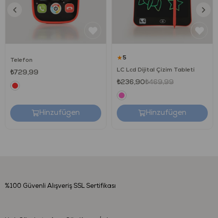
Tekrar tekrar silinip yazılabilir.
Çevre dostu!
ABS çerçeveden yapılmıştır.
★
5
Telefon
LC Lcd Dijital Çizim Tableti
₺729,99
₺236,90
₺469,99
Hinzufügen
Hinzufügen
%100 Güvenli Alışveriş
SSL Sertifikası