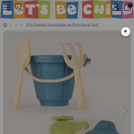
Menu
0
4'lü Taşıtlar Kum Kalıbı ve Mavi Kova Seti
×