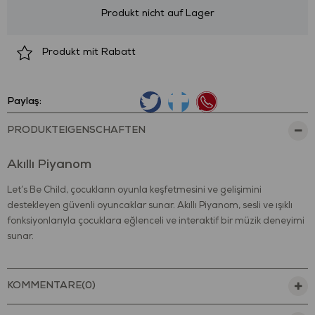
Produkt nicht auf Lager
Produkt mit Rabatt
Paylaş:
PRODUKTEIGENSCHAFTEN
Akıllı Piyanom
Let’s Be Child, çocukların oyunla keşfetmesini ve gelişimini
destekleyen güvenli oyuncaklar sunar. Akıllı Piyanom, sesli ve ışıklı
fonksiyonlarıyla çocuklara eğlenceli ve interaktif bir müzik deneyimi
sunar.
Gerçekçi piyano tasarımı, dokunmatik tuşları ve farklı ses
seçenekleriyle çocukların dikkatini çeker. Piyano üzerinde yer alan
KOMMENTARE
(0)
müzik, ritim ve efekt modları sayesinde çocuklar farklı sesleri
keşfederken oyun süresi keyifli hâle gelir. Canlı renkler ve eğlenceli