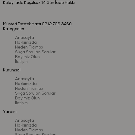
Kolay İade
Koşulsuz 14 Gün İade Hakkı
Ürün Adı:
Akıllı Piyanom
Ürün Türü:
Sesli ve Işıklı Müzik Oyuncağı
Müşteri Destek Hattı
0212 706 3460
Çalışma Şekli:
Pilli
Kategoriler
Pil Türü
: 2 Adet AA Pil
Anasayfa
Hakkımızda
Yaş Grubu:
18 ay+
Neden Ticimax
Sıkça Sorulan Sorular
Kullanım Alanı:
İç mekân
Bayimiz Olun
İletişim
Kurumsal
Güvenlik & Kalite
Anasayfa
Hakkımızda
Neden Ticimax
Bu ürün,
Avrupa Birliği EN71 oyuncak güvenliği standartlarına
Sıkça Sorulan Sorular
uygun olarak üretilmiştir. Uluslararası test kuruluşları tarafından test
Bayimiz Olun
İletişim
edilmiş olup
BPA, PVC ve ftalat içermez
. Çocuk sağlığına uygun
malzemelerle üretilmiş, güvenli ve uzun ömürlü bir oyun deneyimi
Yardım
sunar.
Anasayfa
Hakkımızda
Neden Ticimax