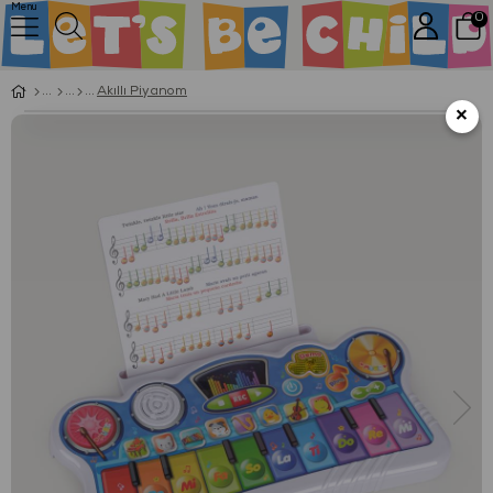
Menu
0
Akıllı Piyanom
×