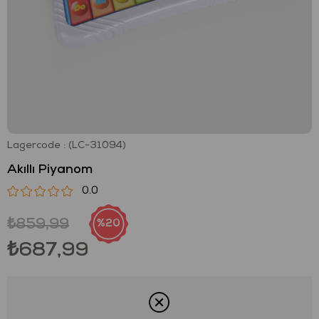
Lagercode
(LC-31094)
Akıllı Piyanom
0.0
₺859,99
20
₺687,99