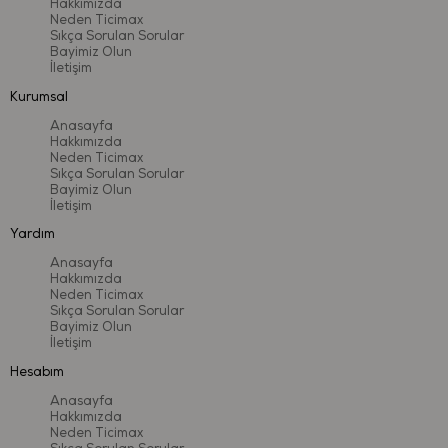
Hakkımızda
Neden Ticimax
Sıkça Sorulan Sorular
Bayimiz Olun
İletişim
Kurumsal
Türkiye’de üretilmiştir.
Anasayfa
İçerik ve renkler, belirtilen özelliklerle farklılık gösterebilir.
Hakkımızda
Ürünün hangi yaş grubu için uygun olduğu bilgisi kutunun ön
Neden Ticimax
Sıkça Sorulan Sorular
yüzünde belirtilmiştir. "m" harfi ile belirtilen sayılar "ay"
Bayimiz Olun
anlamına gelmektedir.
İletişim
Lütfen ambalajı geri dönüşüme kazandırınız.
Yardım
Bu bilgileri referans için saklayınız.
Anasayfa
Hakkımızda
Neden Ticimax
Sıkça Sorulan Sorular
Bayimiz Olun
İletişim
Hesabım
Anasayfa
Hakkımızda
Neden Ticimax