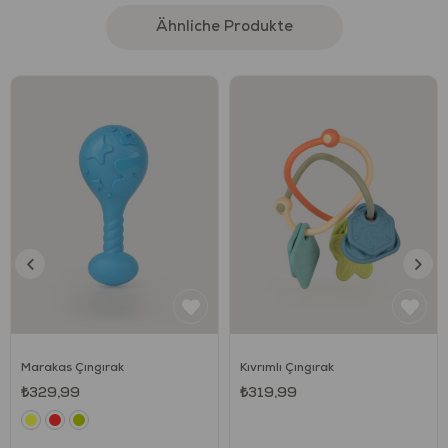
gelişimini destekler.
Ähnliche Produkte
Motor becerilerinin gelişimine katkı sağlar.
Sağlık ve Güvenlik
0 ay ve üzeri çocuklar için uygundur.
Avrupa Birliği tarafından (EU) EN71 standartlarına
uygunluğu akredite olmuş, uluslararası test kuruluşları
tarafından test edilip onaylanmıştır.
Ürünlerin boyalarında, kesinlikle ağır metaller ve zararlı
kimyasallar bulunmamaktadır.
Kurşun ve ftalat gibi zararlı kimyasallar bulunmamaktadır.
Kesinlikle Bisphenol A (BPA) içermez.
Kullanım
Marakas Çıngırak
Kıvrımlı Çıngırak
₺329,99
₺319,99
Ürünü kullanmadan önce uyarıları dikkatlice okuyunuz!
Ürünün, tüm paketleme malzemelerini sökmeden
bebeğinize vermeyiniz.