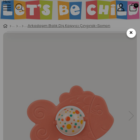
Menu
0
Arkadaşım Balık Diş Kaşıyıcı Çıngırak-Somon
×