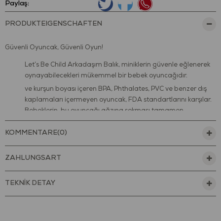
Paylaş:
PRODUKTEIGENSCHAFTEN
Güvenli Oyuncak, Güvenli Oyun!
Let’s Be Child Arkadaşım Balık, miniklerin güvenle eğlenerek
oynayabilecekleri mükemmel bir bebek oyuncağıdır.
ve kurşun boyası içeren BPA, Phthalates, PVC ve benzer dış
kaplamaları içermeyen oyuncak, FDA standartlarını karşılar.
Bebeklerin, bu oyuncağı ağzına sokması tamamen
güvenlidir.
KOMMENTARE
(0)
Minik eller için uygun olacak şekilde tasarlanmıştır. Hafif bir
yapıya sahiptir. Keskin kenarları yoktur. Bebeğinize güvenle
teslim edebilirsiniz.
ZAHLUNGSART
Diş kaşıyıcısının üzerinde bulunan kabarcıklar, bebeğinizin
damağına masaj yaparak bebeğinizi rahatlatır.
TEKNİK DETAY
Çift yüzeyi sayesinde bebeğinizin diş çıkarma dönemini
rahat geçirmesine yardımcı olur.
Çıngırağın çıkardığı sesler bebeklerin dikkatini çeker ve algı