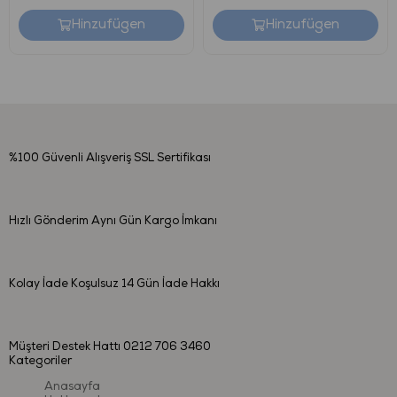
Her kullanımdan önce tüm parçaları dikkatlice kontrol ediniz.
Hinzufügen
Hinzufügen
Ürün hasar görmüş veya deforme olmuş ise kullanmayınız.
Ürünün, her daim bir yetişkin gözetiminde kullanılmasını
sağlayınız.
Bebeklere vermeden önce ürünün temiz olduğuna emin
olunuz.
Serin ve kuru bir yerde saklayınız.
%100 Güvenli Alışveriş
SSL Sertifikası
Sadece ev tipi buzdolabında soğutunuz. Derin dondurucu
bölümüne yerleştirmeyiniz.
Hızlı Gönderim
Aynı Gün Kargo İmkanı
Nasıl Temizlenir?
Kolay İade
Koşulsuz 14 Gün İade Hakkı
Temizlenmesi kolaydır. Ilık sabunlu su veya temiz nemli bir
bez ile temizleyebilirsiniz.
Biberon ısıtıcısı ve sterilizasyon makineleri kullanarak ya da
Müşteri Destek Hattı
0212 706 3460
kaynatarak sterilize etmeye çalışmayınız. Ürün formunu
Kategoriler
kaybedebilir ve deforme olabilir.
Anasayfa
Çözücü ve benzeri maddeleri kesinlikle kullanmayınız.