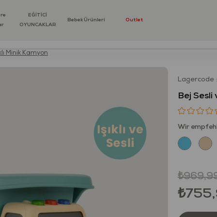
öre
EĞİTİCİ
Bebek Ürünleri
Outlet
ar
OYUNCAKLAR
ıklı Minik Kamyon
Lagercode
Bej Sesli 
Wir empfehl
₺969,9
₺755