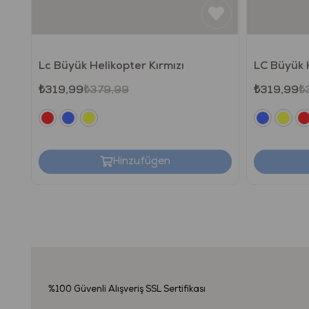
Lc Büyük Helikopter Kırmızı
LC Büyük 
₺319,99
₺379,99
₺319,99
₺
Hinzufügen
%100 Güvenli Alışveriş
SSL Sertifikası