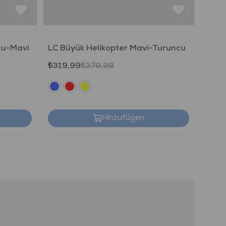
cu-Mavi
LC Büyük Helikopter Mavi-Turuncu
Turku
₺319,99
₺379,99
₺755
Hinzufügen