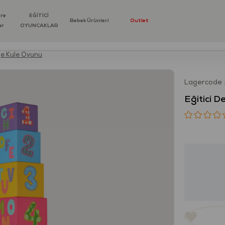
öre
EĞİTİCİ
Bebek Ürünleri
Outlet
ar
OYUNCAKLAR
ge Kule Oyunu
Lagercode
Eğitici 