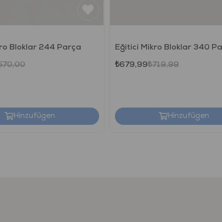
kro Bloklar 244 Parça
Eğitici Mikro Bloklar 340 P
570,00
₺679,99
₺719,99
Hinzufügen
Hinzufügen