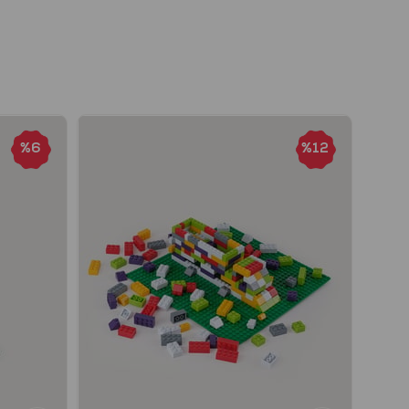
%6
%12