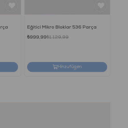
arça
Eğitici Mikro Bloklar 536 Parça
₺999,99
₺1.129,99
Hinzufügen