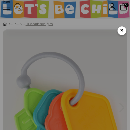
Menu
0
İlk Anahtarlığım
×