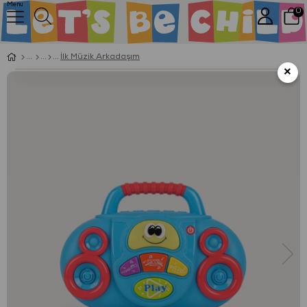
Menu
0
İlk Müzik Arkadaşım
×