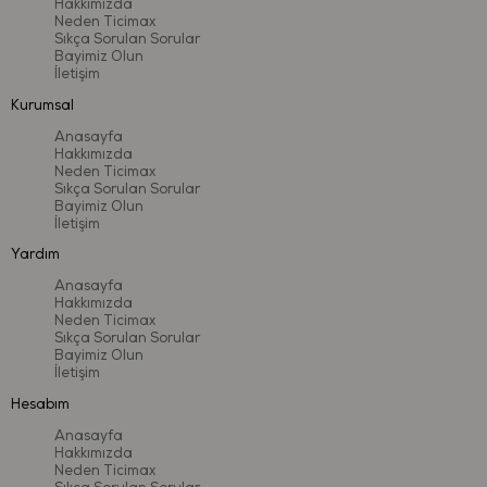
Hakkımızda
Yaş Grubu:
12 ay+
Neden Ticimax
Sıkça Sorulan Sorular
Kullanım Alanı:
İç mekân
Bayimiz Olun
İletişim
Kurumsal
Anasayfa
Güvenlik & Kalite
Hakkımızda
Neden Ticimax
Bu ürün,
Avrupa Birliği EN71 oyuncak güvenliği standartlarına
Sıkça Sorulan Sorular
uygun olarak üretilmiştir. Uluslararası test kuruluşları tarafından test
Bayimiz Olun
İletişim
edilmiş olup
BPA, PVC ve ftalat içermez
. Çocuk sağlığına uygun
malzemelerle üretilmiş, güvenli ve uzun ömürlü bir oyun deneyimi
Yardım
sunar.
Anasayfa
Hakkımızda
Neden Ticimax
Sıkça Sorulan Sorular
Bayimiz Olun
İletişim
Hesabım
Anasayfa
Hakkımızda
Neden Ticimax