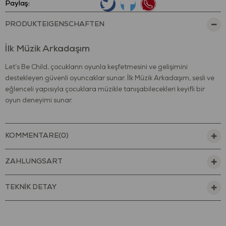
Paylaş:
PRODUKTEIGENSCHAFTEN
İlk Müzik Arkadaşım
Let’s Be Child, çocukların oyunla keşfetmesini ve gelişimini
destekleyen güvenli oyuncaklar sunar. İlk Müzik Arkadaşım, sesli ve
eğlenceli yapısıyla çocuklara müzikle tanışabilecekleri keyifli bir
oyun deneyimi sunar.
Renkli tuşları ve farklı enstrüman sesleriyle çocukların dikkatini çeker.
Üzerindeki müzik tuşlarına basıldığında klarinet, ksilofon ve davul
KOMMENTARE
(0)
gibi farklı sesler çıkararak oyunu daha eğlenceli hâle getirir. Canlı
renkleri ve taşınabilir tasarımı sayesinde çocuklar oyuncağı kolayca
ZAHLUNGSART
keşfeder.
Oyun sırasında işitsel algı, el–göz koordinasyonu ve motor beceriler
TEKNİK DETAY
desteklenir. Tuşlara basma hareketleri, neden–sonuç ilişkisini
kavramaya yardımcı olurken müziği oyunla birleştiren eğitici bir
deneyim sunar.