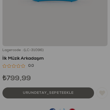
Lagercode
(LC-31096)
İlk Müzik Arkadaşım
0.0
₺799,99