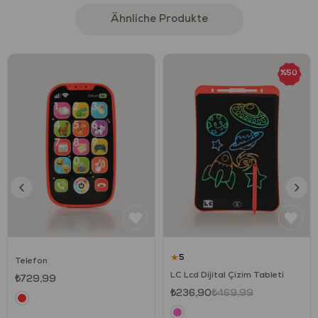
Ähnliche Produkte
Ürün Özellikleri
Sesli müzik oyuncağı
%50
Farklı enstrüman sesleri (klarinet, ksilofon, davul)
Renkli ve dikkat çekici tuşlar
Taşınabilir, kolay kavranabilir tasarım
Eğlenceli ve öğretici müzik deneyimi
Çocuklar için güvenli ve dayanıklı malzeme
Ürün Ne Sağlar?
★
5
Telefon
Bu oyuncak, çocukların müzikle tanışmasını ve ritim duygusunu
LC Lcd Dijital Çizim Tableti
₺729,99
geliştirmesini destekler. Tuşlara basma ve farklı sesleri deneme
₺236,90
₺469,99
sayesinde ince motor becerileri ve el–göz koordinasyonu gelişir.
Sesli ve ışıklı yapı, dikkat süresini artırırken neden–sonuç ilişkisi