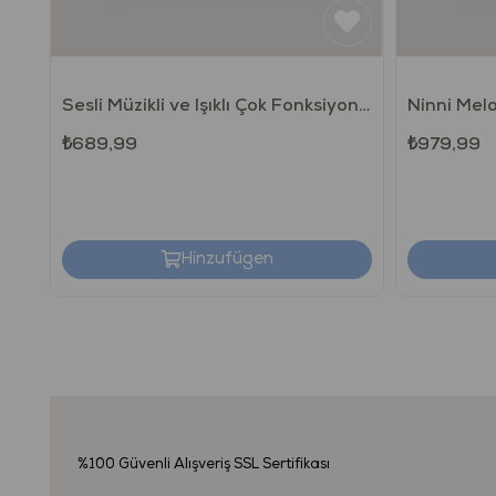
Sesli Müzikli ve Işıklı Çok Fonksiyonlu Eğlenceli Oyun Kumandası
₺689,99
₺979,99
Hinzufügen
%100 Güvenli Alışveriş
SSL Sertifikası