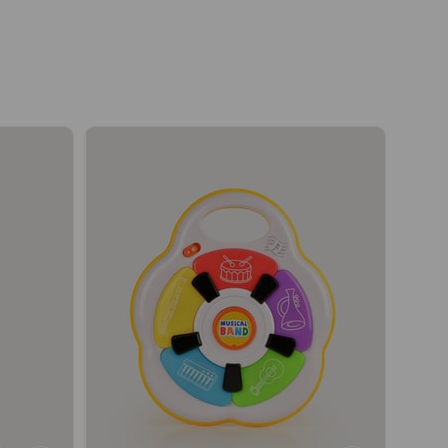
üvenlik
i materyallerle üretilmiştir.
liği tarafından (EU) EN71 standartlarına uygunluğu
muş, uluslararası test kuruluşları tarafından test edilip
ır.
yalarında, kesinlikle ağır metaller ve zararlı kimyasallar
tadır.
i zararlı kimyasallar bulunmamaktadır. -Kesinlikle
A (BPA) içermez.
lanmadan önce uyarıları dikkatlice okuyunuz!
tüm paketleme malzemelerini sökmeden çocuğunuza
mdan önce tüm parçaları dikkatlice kontrol ediniz. Ürün
üş veya deforme olmuş ise kullanmayınız. Ürünün, her
işkin gözetiminde kullanılmasını sağlayınız.
l ile çalışır. Ürünün içerisindeki piller demo amaçlıdır.
ın, tüketici tarafından bakım yapabilecek bir parçası
fen oyuncağı sökmeyin.
a vermeden önce ürünün temiz olduğuna emin olunuz. •