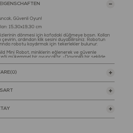
EIGENSCHAFTEN
uncak, Güvenli Oyun!
ları: 15,30x19,30 cm
lerinin dönmesi için kafadaki düğmeye basın. Kolları
 çevirin, ardından klik sesini duyabilirsiniz. Robotun
rında robotu kaydırmak için tekerlekler bulunur.
ild Mini Robot, miniklerin eğlenerek ve güvenle
eği mükemmel bir oyuncaktır. -Dayanıklı bir şekilde
ilen bu oyuncak, çocuklar ve keşfettikleri yeni dünya
i bir hale getirilmiştir. Temizlenmesi kolay olduğundan
 dış mekanlarda oynamak için uygundur.
ARE
(0)
 için uygun olacak şekilde tasarlanmıştır. Miniklerin
e ince motor becerilerini geliştirmeye yardımcı olur.
SART
hayal gücü ve yaratıcılıklarını geliştirir. -El-göz
onunu destekler.
le beraber oynayarak, onlara yeni şeyler öğretmeye ve
ETAY
enmeye bayılacaksınız.
 geçirdiğiniz eğlenceli dakikalar onların duyusal
ne katkıda bulunacak böylece çocuklarınızın eğlenerek
nmesini desteklemiş olacaksınız.