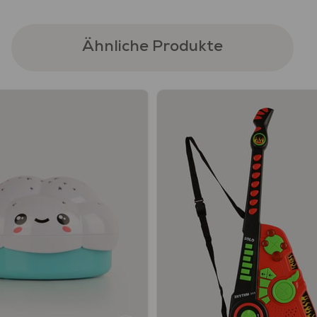
Sağlık ve G
%100 güvenl
-Avrupa Bir
Ähnliche Produkte
akredite ol
onaylanmışt
Ürünlerin bo
bulunmamak
• Ftalat gib
Bisphenol 
Kullanım
• Ürünü kul
- Ürünün, 
vermeyiniz.
Her kullanı
hasar görm
daim bir yet
2 adet AA pi
.Bu oyuncağ
yoktur. Lüt
• Çocuklar