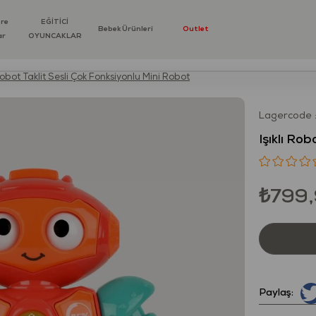
öre
EĞİTİCİ
Bebek Ürünleri
Outlet
ar
OYUNCAKLAR
 Robot Taklit Sesli Çok Fonksiyonlu Mini Robot
Lagercode
Işıklı Ro
₺799
Paylaş: