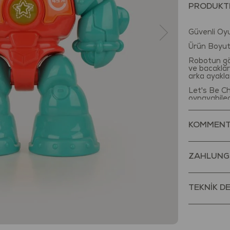
PRODUKT
Güvenli Oy
Ürün Boyut
Robotun göz
ve bacakları
arka ayakla
Let's Be Ch
oynayabilec
özenle üret
için güvenl
hem iç hem
KOMMENT
-Küçük eller
duyularını v
ZAHLUNG
-Miniklerin 
koordinasy
-Minikler i
TEKNİK D
onlarla eğl
Çocuklar ile
gelişimleri
oyunla öğre