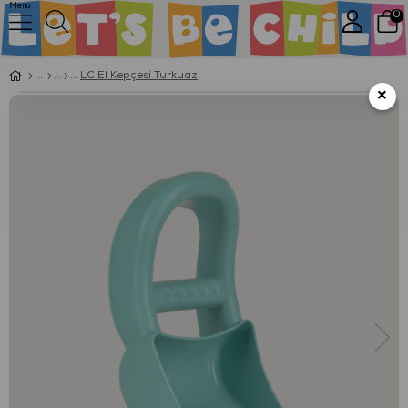
Menu
0
LC El Kepçesi Turkuaz
×