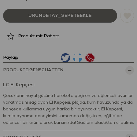
Produkt mit Rabatt
Paylaş:
PRODUKTEIGENSCHAFTEN
LC El Kepçesi
Çocukların hayal gücünü harekete geçiren ve eğlenceli oyunlar
yaratmasını sağlayan El Kepçesi, plajda, kum havuzunda ya da
bahçede kullanıma uygun harika bir oyuncaktır. El Kepçesi,
kumla oynama deneyimini tamamen değiştiren, eğitici ve
eğlenceli bir ürün olarak karşınızda! Sağlam plastikten üretilmiş
olan bu kepçe, çocukların güvenliği göz önünde bulundurularak
tasarlanmıştır.