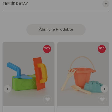
TEKNİK DETAY
Let’s Be Child ile Hareket Başlasın!
Let’s Be Child, çocukların hayal gücünü ve hareket
becerilerini bir araya getiren keyifli ve öğretici deneyimler
sunar. LC Su Tabancası serimiz, yalnızca bir oyuncak değil;
yön duygusunu, dikkat gelişimini ve bağımsız hareket etme
Ähnliche Produkte
becerisini destekleyen bir öğrenme yolculuğudur.
LC Mini Su Tabancası ile tarzını yansıtmaya hazır mısın?
%23
%30
Bu oyuncak, çocukların sadece eğlenmesini değil; aynı
zamanda motor becerilerinin, hayal güçlerinin ve hareket-
koordinasyon yeteneklerinin gelişmesini de destekler.
Oyunla öğrenme süreci, çocukların kendilerini ifade
etmelerine, denemelerine ve öğrenmelerine fırsat sunar. 6
yaş ve üzeri çocuklar için özel olarak tasarlandı.
Her dönüş bir keşif, her hareket bir heyecan…
Yaz eğlencesinin vazgeçilmez oyuncağı su tabancaları şimdi
Let’s Be Child kalitesiyle geliyor! Eğlence dolu saatler için
tasarlanan bu su tabancası, hem çocukların hem de
yetişkinlerin açık hava aktivitelerine hareket katıyor. Hem
güvenli hem de dayanıklı yapısıyla bu set, serinletici su
savaşlarını bambaşka bir seviyeye taşıyor! 8 Metreye Kadar
Atış Mesafesi ile güçlü pompalama sistemi sayesinde tam 8
metreye kadar su fırlatabilme özelliği ile rakiplerini şaşırt!