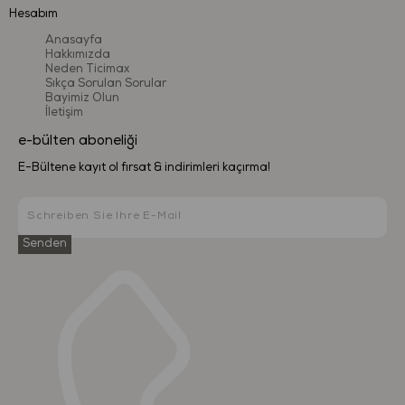
temizlik maddeleri kullanmayınız.
Hesabım
Anasayfa
Hakkımızda
Uluslararası Standartlara Uygunluk
Neden Ticimax
Sıkça Sorulan Sorular
Bu ürün, Avrupa Birliği’nin EN71 oyuncak güvenliği
Bayimiz Olun
standartlarına uygundur. Uluslararası akredite test
laboratuvarlarında yapılan testler sonucunda, sağlık ve
İletişim
güvenlik açısından onaylanmıştır.
e-bülten aboneliği
E-Bültene kayıt ol fırsat & indirimleri kaçırma!
Senden