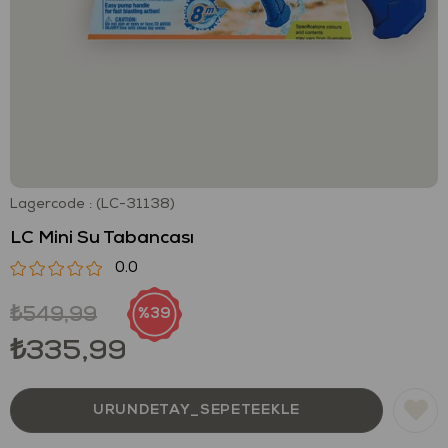
Lagercode
(LC-31138)
LC Mini Su Tabancası
0.0
₺549,99
39
₺335,99