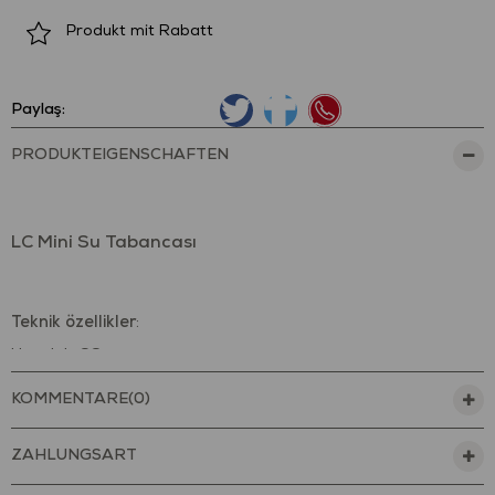
Produkt mit Rabatt
Paylaş:
PRODUKTEIGENSCHAFTEN
LC Mini Su Tabancası
Teknik özellikler
:
Uzunluk: 32 cm
Genişlik: 4,5 cm
KOMMENTARE
(0)
Yükseklik: 15 cm
Su Hacmi: 300 ML
ZAHLUNGSART
Atış Mesafesi: 8 Metre