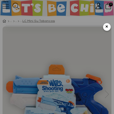
Menu
0
LC Mini Su Tabancası
×