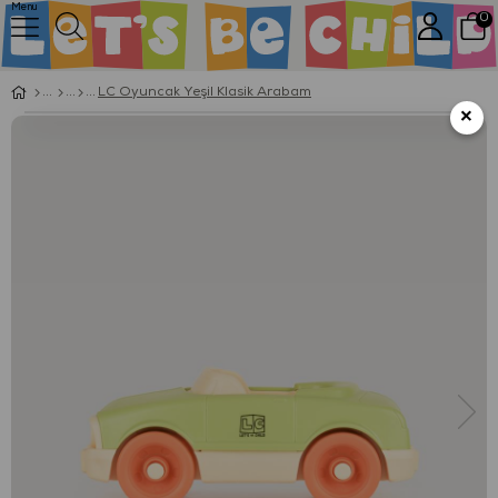
Menu
0
LC Oyuncak Yeşil Klasik Arabam
×