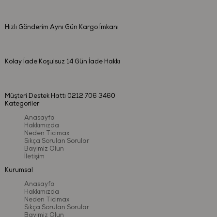
sağlayınız.
Bebeklere vermeden önce ürünün temiz olduğuna emin
olunuz.
Hızlı Gönderim
Aynı Gün Kargo İmkanı
Nasıl Temizlenir?
Kolay İade
Koşulsuz 14 Gün İade Hakkı
Temizlenmesi kolaydır. Ilık sabunlu su ile temizleyebilirsiniz.
Kaynatarak sterilize etmeyiniz, ürün formunu kaybedebilir.
Müşteri Destek Hattı
0212 706 3460
Çözücü ve benzeri maddeleri kesinlikle kullanmayınız.
Kategoriler
Türkiye’de üretilmiştir.
Anasayfa
İçerik ve renkler, belirtilen özelliklerle farklılık gösterebilir.
Hakkımızda
Ürünün hangi yaş grubu için uygun olduğu bilgisi kutunun ön
Neden Ticimax
yüzünde belirtilmiştir. "m" harfi ile belirtilen sayılar "ay"
Sıkça Sorulan Sorular
Bayimiz Olun
anlamına gelmektedir.
İletişim
Lütfen ambalajı geri dönüşüme kazandırınız.
Kurumsal
Bu bilgileri referans için saklayınız.
Anasayfa
Hakkımızda
Neden Ticimax
Sıkça Sorulan Sorular
Bayimiz Olun