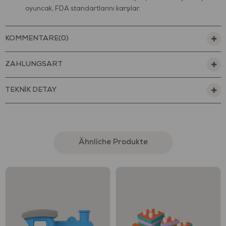
oyuncak, FDA standartlarını karşılar.
Dayanıklı bir şekilde özenle üretilen bu araba, çocuklar ve
keşfettikleri yeni dünya için güvenli bir hale getirilmiştir.
KOMMENTARE
(0)
Çocukların yanlarından ayırmak istemeyeceği bu oyuncağı
gittiğiniz her yere götürebilirsiniz.
ZAHLUNGSART
Temizlenmesi kolay olduğundan hem iç hem dış mekânlarda
oynamak için uygundur.
Minik eller için mükemmel boyutta ve ağırlıktadır.
TEKNİK DETAY
Özel tasarımı sayesinde kolayca kavrayıp hareket ettirilebilir.
Keskin kenarları olmayan, yuvarlatılmış özel bir tasarıma
sahiptir.
Miniklerin duyularını ve ince motor becerilerini geliştirmeye
Ähnliche Produkte
yardımcı olur.
Hayal gücü ve yaratıcılıklarını geliştirir.
El-göz koordinasyonunu destekler.
Minikler ile beraber oynayarak, onlara yeni şeyler öğretmeye
ve onlarla eğlenmeye bayılacaksınız. Çocuklar ile geçirdiğiniz
eğlenceli dakikalar onların duyusal gelişimlerine katkıda
bulunacak böylece çocuklarınızın eğlenerek oyunla
öğrenmesini desteklemiş olacaksınız.