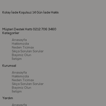
Nasıl Temizlenir?
Temizlenmesi kolaydır. Ilık sabunlu su veya temiz nemli bir
Kolay İade
Koşulsuz 14 Gün İade Hakkı
bez ile temizleyebilirsiniz.
Bulaşık makinesinde yıkamaya uygundur.
Kaynatarak sterilize etmeyiniz, ürün formunu kaybedebilir.
Müşteri Destek Hattı
0212 706 3460
Çözücü ve benzeri maddeleri kesinlikle kullanmayınız.
Kategoriler
Anasayfa
Hakkımızda
Neden Ticimax
Sıkça Sorulan Sorular
Bayimiz Olun
İletişim
Türkiye’de üretilmiştir.
İçerik ve renkler, belirtilen özelliklerle farklılık gösterebilir.
Kurumsal
Ürünün hangi yaş grubu için uygun olduğu bilgisi kutunun ön
Anasayfa
yüzünde belirtilmiştir. "m" harfi ile belirtilen sayılar "ay"
Hakkımızda
Neden Ticimax
anlamına gelmektedir.
Sıkça Sorulan Sorular
Lütfen ambalajı geri dönüşüme kazandırınız.
Bayimiz Olun
İletişim
Bu bilgileri referans için saklayınız.
Yardım
Anasayfa