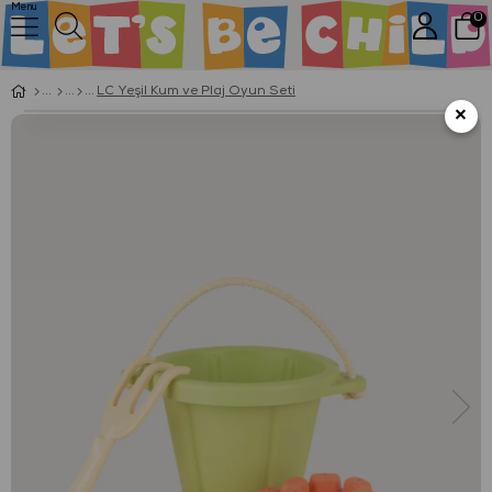
Menu
0
LC Yeşil Kum ve Plaj Oyun Seti
×