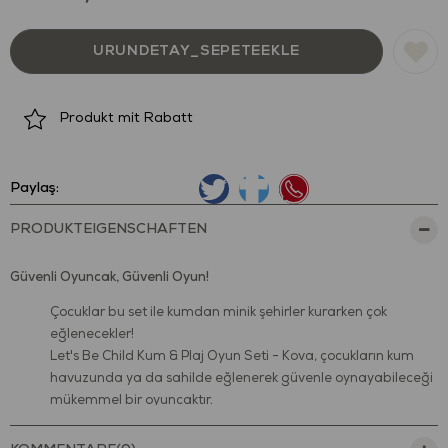
Produkt mit Rabatt
Paylaş:
PRODUKTEIGENSCHAFTEN
Güvenli Oyuncak, Güvenli Oyun!
Çocuklar bu set ile kumdan minik şehirler kurarken çok
eğlenecekler!
Let's Be Child Kum & Plaj Oyun Seti - Kova, çocukların kum
havuzunda ya da sahilde eğlenerek güvenle oynayabileceği
mükemmel bir oyuncaktır.
ve kurşun boyası içeren BPA, Phthalates, PVC ve benzer dış
kaplamaları
içermeyen
oyuncak, FDA standartlarını karşılar.