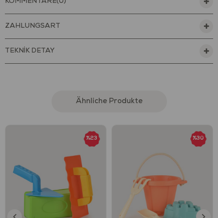
KOMMENTARE
(0)
Set; bir kova, kale kalıbı, bir tırmık ve kürekten oluşur. Kovası,
sağlam plastik malzemesi ve pamuk halat sapı sayesinde
ZAHLUNGSART
oldukça dayanıklıdır.
Kova seti çocukların çok daha yaratıcı düşünmesine ve el
TEKNİK DETAY
becerilerinin gelişmesine yardımcı olur.
Motor becerilerinin gelişimini destekler.
Minikler ile beraber oynayarak, onlara yeni şeyler öğretmeye
ve onlarla eğlenmeye bayılacaksınız. Çocuklar ile geçirdiğiniz
eğlenceli dakikalar onların duyusal gelişimlerine katkıda
Ähnliche Produkte
bulunacak böylece çocuklarınızın eğlenerek oyunla
öğrenmesini desteklemiş olacaksınız.
%23
%30
Sağlık ve Güvenlik
18 ay ve üzeri çocuklar için uygundur.
Oyuncak güvenlik testlerinden geçmiştir ve sağlığa zararlı
değildir.
Avrupa Birliği tarafından (EU) EN71 standartlarına
uygunluğu akredite olmuş, uluslararası test kuruluşları