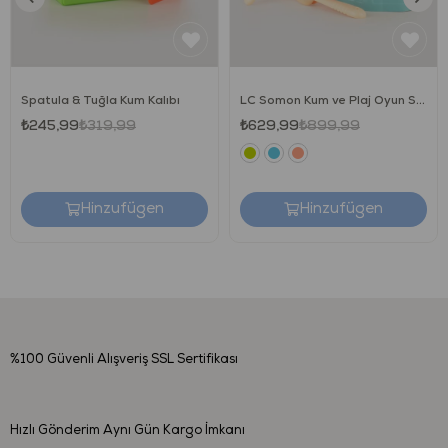
tarafından test edilip onaylanmıştır.
Ürünlerin boyalarında, kesinlikle ağır metaller ve zararlı
kimyasallar
bulunmamaktadır
.
Kurşun ve ftalat gibi zararlı kimyasallar
bulunmamaktadır
.
Spatula & Tuğla Kum Kalıbı
LC Somon Kum ve Plaj Oyun Seti
Kesinlikle Bisphenol A (BPA)
içermez
.
₺245,99
₺319,99
₺629,99
₺899,99
Kullanım
Hinzufügen
Hinzufügen
Ürünü kullanmadan önce uyarıları dikkatlice okuyunuz!
Ürünün, tüm paketleme malzemelerini sökmeden
bebeğinize vermeyiniz.
Her kullanımdan önce tüm parçaları dikkatlice kontrol ediniz.
Ürün hasar görmüş veya deforme olmuş ise kullanmayınız.
Ürünün, her daim bir yetişkin gözetiminde kullanılmasını
sağlayınız.
%100 Güvenli Alışveriş
SSL Sertifikası
Bebeklere vermeden önce ürünün temiz olduğuna emin
olunuz.
Hızlı Gönderim
Aynı Gün Kargo İmkanı