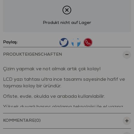
Produkt nicht auf Lager
Paylaş:
PRODUKTEIGENSCHAFTEN
Çizim yapmak ve not almak artık çok kolay!
LCD yazı tahtası ultra ince tasarımı sayesinde hafif ve
taşıması kolay bir üründür.
Ofiste, evde, okulda ve arabada kullanılabilir.
Yüksek duyarlı basınç algılama teknolojisi ile el yazınız
uyguladığınız kuvvete bağlı olarak değişir.
KOMMENTARE
(0)
Gözleri yormaz.