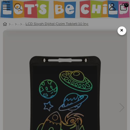
Menu
0
LCD Siyah Dijital Çizim Tableti 10 İnç
×