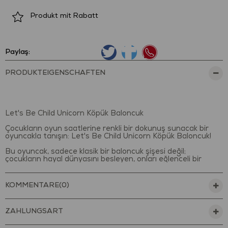
Produkt mit Rabatt
Paylaş:
PRODUKTEIGENSCHAFTEN
Let's Be Child Unicorn Köpük Baloncuk
Çocukların oyun saatlerine renkli bir dokunuş sunacak bir
oyuncakla tanışın: Let's Be Child Unicorn Köpük Baloncuk!
Bu oyuncak, sadece klasik bir baloncuk şişesi değil;
çocukların hayal dünyasını besleyen, onları eğlenceli bir
masalın içine çeken özel bir oyun arkadaşıdır. Zarif unicorn
figürüyle tasarlanmış bu oyuncak, sıradan bir baloncuk
deneyimini büyülü bir yolculuğa dönüştürür. Sağlığa zararsız,
KOMMENTARE
(0)
BPA içermeyen, dayanıklı plastikten üretilmiştir.
Sevimli ve detaylı tasarımı sayesinde çocuklar yalnızca
ZAHLUNGSART
baloncuk üflemekle kalmaz, aynı zamanda
rol yapma ve hikâye oluşturma oyunları