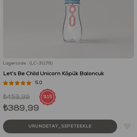
Lagercode
(LC-31176)
Let's Be Child Unicorn Köpük Baloncuk
5.0
₺459,99
15
₺389,99