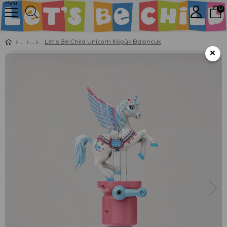
Menu
0
Let's Be Child Unicorn Köpük Baloncuk
×