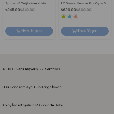
Çin Halk Cumhuriyeti’n de imal edilmiştir.
Spatula & Tuğla Kum Kalıbı
LC Somon Kum ve Plaj Oyun Seti
₺245,99
₺319,99
₺629,99
₺899,99
NASIL TEMİZLENİR?
Temizlenmesi kolaydır. Ilık sabunlu su ya da nemli bir
bez ile temizleyebilirsiniz.
Kaynatarak sterilize etmeyiniz, ürün formunu
Hinzufügen
Hinzufügen
kaybedebilir.
Çözücü ve benzeri maddeleri kesinlikle kullanmayınız.
%100 Güvenli Alışveriş
SSL Sertifikası
Hızlı Gönderim
Aynı Gün Kargo İmkanı
Kolay İade
Koşulsuz 14 Gün İade Hakkı