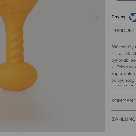
Paylaş:
PRODUKT
"Güvenli Oyu
• Let's Be C
oynayabilec
• Toksin ve 
kaplamaları 
bu oyuncağı
• Küçük eller
hafif bir yap
edebilirsiniz.
KOMMENT
• Çıngıraktan
sağlar.
ZAHLUNG
• Duyularını 
Nasıl Temizle