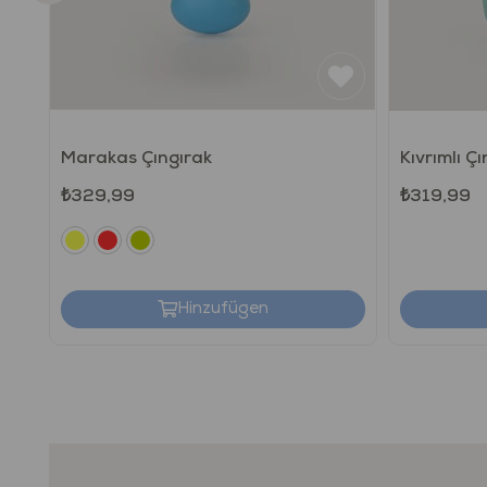
Marakas Çıngırak
Kıvrımlı Ç
₺329,99
₺319,99
Hinzufügen