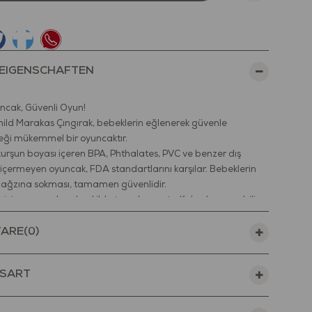
EIGENSCHAFTEN
ncak, Güvenli Oyun!
hild Marakas Çıngırak, bebeklerin eğlenerek güvenle
eği mükemmel bir oyuncaktır.
kurşun boyası içeren BPA, Phthalates, PVC ve benzer dış
içermeyen oyuncak, FDA standartlarını karşılar. Bebeklerin
 ağzına sokması, tamamen güvenlidir.
 için uygun olacak şekilde tasarlanmıştır. Kolay kavranabilir,
ıya sahiptir. Keskin kenarları yoktur. Bebeğinize güvenle teslim
ARE
(0)
 çıkan sesler miniklerin dikkatini çeker ve algı gelişimine katkı
SART
ve ince motor becerilerini geliştirmeye yardımcı olur.
nir?