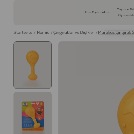
Yaşlara G
Tüm Oyuncaklar
Oyuncakl
Startseite
Numio
Çıngıraklar ve Dişlikler
Marakas Çıngırak S