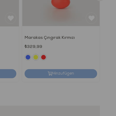
Marakas Çıngırak Kırmızı
Marak
₺329,99
₺329
Hinzufügen