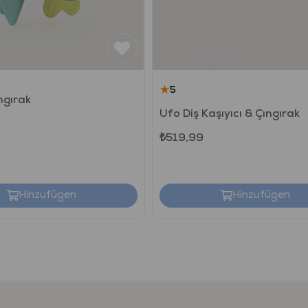
★
5
ıngırak
Ufo Diş Kaşıyıcı & Çıngırak
₺519,99
Hinzufügen
Hinzufügen