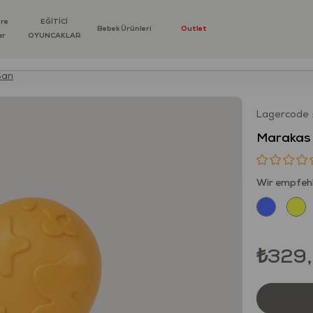
öre
EĞİTİCİ
Bebek Ürünleri
Outlet
ar
OYUNCAKLAR
arı
Lagercode
Marakas 
Wir empfehl
₺329