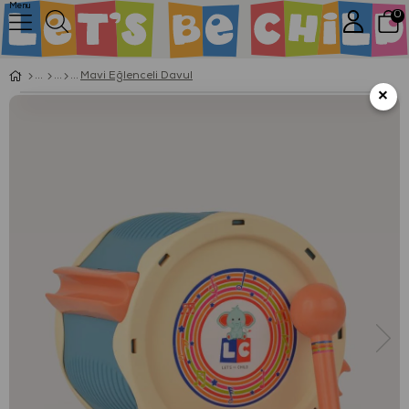
Menu
0
Mavi Eğlenceli Davul
×