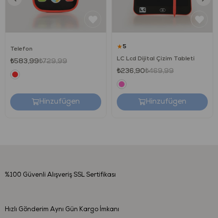
Ürün Boyutları : 24.5 x 20.5 x 16
Tokmak Boyutu: 2 adet 15 cm
★
5
Telefon
LC Lcd Dijital Çizim Tableti
₺583,99
₺729,99
₺236,90
₺469,99
Hinzufügen
Hinzufügen
%100 Güvenli Alışveriş
SSL Sertifikası
Hızlı Gönderim
Aynı Gün Kargo İmkanı