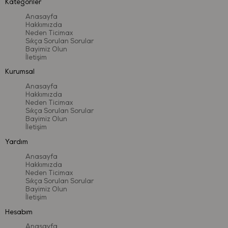
Kategoriler
Kullanım Alanı:
İç mekân
Anasayfa
Hakkımızda
Neden Ticimax
Sıkça Sorulan Sorular
Güvenlik & Kalite
Bayimiz Olun
İletişim
Bu ürün,
Avrupa Birliği EN71 oyuncak güvenliği standartlarına
Kurumsal
uygun olarak üretilmiştir. Uluslararası test kuruluşları tarafından test
edilmiş olup
BPA, PVC ve ftalat içermez
. Çocuk sağlığına uygun
Anasayfa
Hakkımızda
malzemelerle üretilmiş, güvenli ve uzun ömürlü bir oyun deneyimi
Neden Ticimax
sunar.
Sıkça Sorulan Sorular
Bayimiz Olun
İletişim
Yardım
Anasayfa
Hakkımızda
Neden Ticimax
Sıkça Sorulan Sorular
Bayimiz Olun
İletişim
Hesabım
Anasayfa