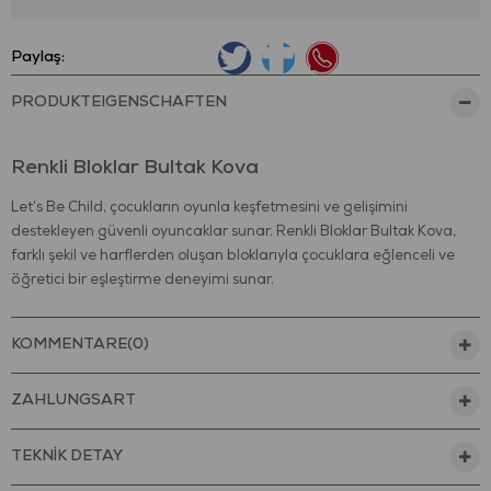
Paylaş:
PRODUKTEIGENSCHAFTEN
Renkli Bloklar Bultak Kova
Let’s Be Child, çocukların oyunla keşfetmesini ve gelişimini
destekleyen güvenli oyuncaklar sunar. Renkli Bloklar Bultak Kova,
farklı şekil ve harflerden oluşan bloklarıyla çocuklara eğlenceli ve
öğretici bir eşleştirme deneyimi sunar.
Üçgen, kare, yıldız, kalp ve harf formlarına sahip renkli bloklar,
kovadaki uygun boşluklara yerleştirilerek oynanır. Bu süreçte
KOMMENTARE
(0)
çocuklar şekilleri tanımayı, doğru eşleştirmeyi ve deneme–yanılma
yoluyla öğrenmeyi deneyimler. Canlı renkleri ve yuvarlatılmış hatları
ZAHLUNGSART
sayesinde oyun süresi daha keyifli hâle gelir.
Oyun sırasında blokları yerleştirme ve çıkarma hareketleri
TEKNİK DETAY
sayesinde el–göz koordinasyonu ve ince motor becerileri