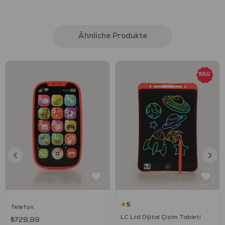
desteklenir. Aynı zamanda çocuklar neden–sonuç ilişkisi kurmayı
öğrenirken dikkat, algı ve problem çözme becerilerini geliştirir.
Taşınabilir kova tasarımı sayesinde oyun her ortamda rahatlıkla
Ähnliche Produkte
oynanabilir.
Ürün Özellikleri
%50
Şekil ve harflerden oluşan renkli bloklar
Bultak kova tasarımı
Şekil eşleştirmeye uygun kapak yapısı
Canlı renkler ve yuvarlatılmış hatlar
Taşınabilir ve pratik kullanım
Çocuklar için güvenli ve dayanıklı malzeme
★
5
Telefon
Ürün Ne Sağlar?
LC Lcd Dijital Çizim Tableti
₺729,99