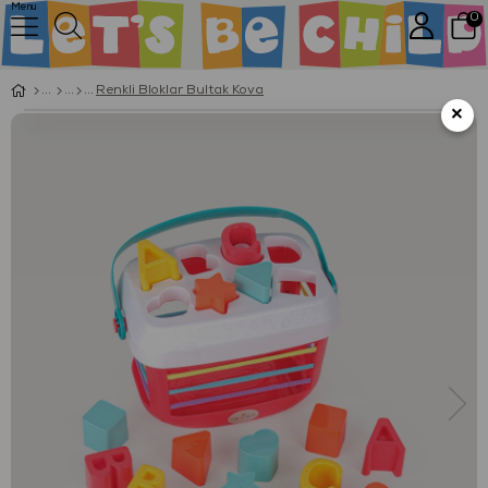
Menu
0
Renkli Bloklar Bultak Kova
×