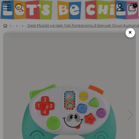
Menu
0
Sesli Müzikli ve Işıklı Çok Fonksiyonlu Eğlenceli Oyun Kumand
×