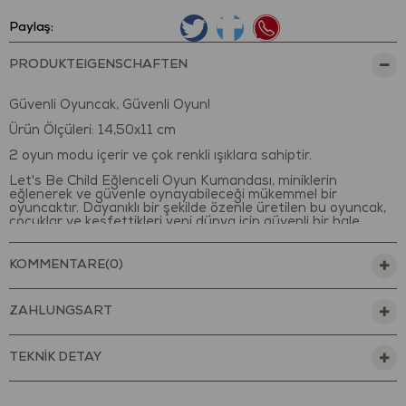
Paylaş:
PRODUKTEIGENSCHAFTEN
Güvenli Oyuncak, Güvenli Oyun!
Ürün Ölçüleri: 14,50x11 cm
2 oyun modu içerir ve çok renkli ışıklara sahiptir.
Let's Be Child Eğlenceli Oyun Kumandası, miniklerin
eğlenerek ve güvenle oynayabileceği mükemmel bir
oyuncaktır. Dayanıklı bir şekilde özenle üretilen bu oyuncak,
çocuklar ve keşfettikleri yeni dünya için güvenli bir hale
getirilmiştir. Temizlenmesi kolay olduğundan hem iç hem dış
mekanlarda oynamak için uygundur.
KOMMENTARE
(0)
Küçük eller için uygun olacak şekilde tasarlanmıştır. Miniklerin
duyularını ve ince motor becerilerini geliştirmeye yardımcı
olur.
ZAHLUNGSART
Miniklerin hayal gücü ve yaratıcılıklarını geliştirir. El-göz
koordinasyonunu destekler.
TEKNİK DETAY
Minikler ile beraber oynayarak, onlara yeni şeyler öğretmeye
ve onlarla eğlenmeye bayılacaksınız.