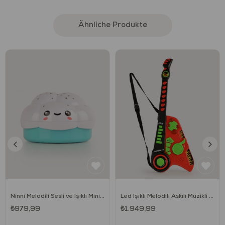
Çocuklar ile geçirdiğiniz eğlenceli dakikalar onların duyusal
gelişimlerine katkıda bulunacak böylece çocuklarınızın
eğlenerek oyunla öğrenmesini desteklemiş olacaksınız.
Ähnliche Produkte
Sağlık ve Güvenlik
%100 güvenli materyallerle üretilmiştir.
Avrupa Birliği tarafından (EU) EN71 standartlarına
uygunluğu
akredite olmuş, uluslararası test kuruluşları tarafından test
edilip onaylanmıştır.
Ürünlerin boyalarında, kesinlikle ağır metaller ve zararlı
kimyasallar bulunmamaktadır.
• Ftalat gibi zararlı kimyasallar bulunmamaktadır. Kesinlikle
Bisphenol A (BPA) içermez.
-İçerik ve renkler, belirtilen özelliklerle farklılık gösterebilir.
- Ürünün hangi yaş grubu için uygun olduğu bilgisi
kutunun ön yüzünde belirtilmiştir. "m" harfi ile belirtilen
sayılar "ay" anlamına gelmektedir. -Lütfen ambalajı geri
dönüşüme kazandırınız. -Bu bilgileri referans için saklayınız.
Ninni Melodili Sesli ve Işıklı Minik Bulut Uyku Arkadaşım
Led Işıklı Melodili Askılı Müzikli Gitar
Kullanım
₺979,99
₺1.949,99
• Ürünü kullanmadan önce uyarıları dikkatlice okuyunuz!