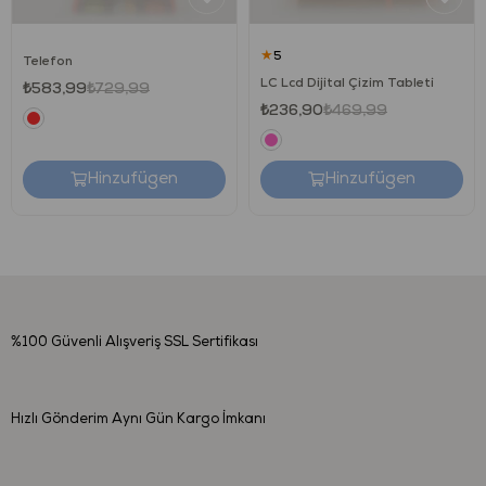
★
5
Telefon
Ürün Ne Sağlar?
LC Lcd Dijital Çizim Tableti
₺583,99
₺729,99
₺236,90
₺469,99
Bu oyuncak, çocukların oyunla motor becerilerini geliştirmesine katkı
sağlar. Balık yakalama hareketleri sayesinde el–göz koordinasyonu
ve dikkat süresi desteklenir. Su ile oynama deneyimi, duyusal
Hinzufügen
Hinzufügen
farkındalığı artırırken eğlenceli vakit geçirilmesini sağlar.
Kimler İçin Uygun?
12 ay ve üzeri çocuklar
%100 Güvenli Alışveriş
SSL Sertifikası
Banyo oyunlarını eğlenceli hâle getirmek isteyen ebeveynler
Motor gelişimi destekleyen oyuncak arayanlar
Hızlı Gönderim
Aynı Gün Kargo İmkanı
Teknik Bilgiler