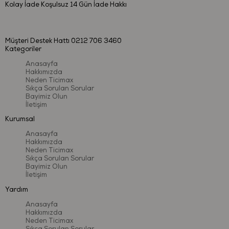
Marka:
Let’s Be Child
Kolay İade
Koşulsuz 14 Gün İade Hakkı
Ürün Adı:
Sevimli Balıkçı Balık Tutma Oyunu
Ürün Türü:
Banyo & Su Oyuncağı
Müşteri Destek Hattı
0212 706 3460
Kategoriler
Çalışma Şekli:
Mekanik
Anasayfa
Yaş Grubu:
12 ay+
Hakkımızda
Neden Ticimax
Sıkça Sorulan Sorular
Kullanım Alanı:
İç mekân
Bayimiz Olun
İletişim
Kurumsal
Güvenlik & Kalite
Anasayfa
Hakkımızda
Bu ürün,
Avrupa Birliği EN71 oyuncak güvenliği standartlarına
Neden Ticimax
Sıkça Sorulan Sorular
uygun olarak üretilmiştir. Uluslararası test kuruluşları tarafından test
Bayimiz Olun
edilmiş olup
BPA, PVC ve ftalat içermez
. Çocuk sağlığına uygun
İletişim
malzemelerle üretilmiş, güvenli ve uzun ömürlü bir oyun deneyimi
Yardım
sunar.
Anasayfa
Hakkımızda
Neden Ticimax