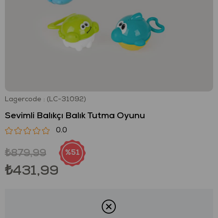
Lagercode
(LC-31092)
Sevimli Balıkçı Balık Tutma Oyunu
0.0
₺879,99
51
₺431,99