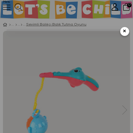
Menu
0
Sevimli Balıkçı Balık Tutma Oyunu
×