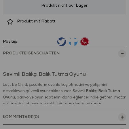
Produkt nicht auf Lager
Produkt mit Rabatt
Paylaş:
PRODUKTEIGENSCHAFTEN
Sevimli Balıkçı Balık Tutma Oyunu
Let’s Be Child, çocukların oyunla keşfetmesini ve gelişimini
destekleyen güvenli oyuncaklar sunar.
Sevimli Balıkçı Balık Tutma
Oyunu
, banyo ve oyun saatlerini daha eğlenceli hâle getiren, motor
gelişimi destekleyen interaktif bir oyun deneyimi sunar.
Balık, yengeç ve yunus figürleri ile birlikte gelen bu eğlenceli balık
KOMMENTARE
(0)
tutma seti; çocukların suyla etkileşim kurmasını teşvik eder.
Ergonomik olta tasarımı sayesinde çocuklar figürleri kolayca