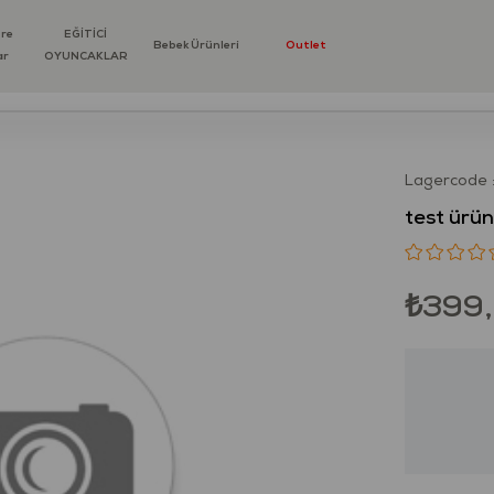
öre
EĞİTİCİ
Bebek Ürünleri
Outlet
ar
OYUNCAKLAR
Lagercode
test ürün
₺399