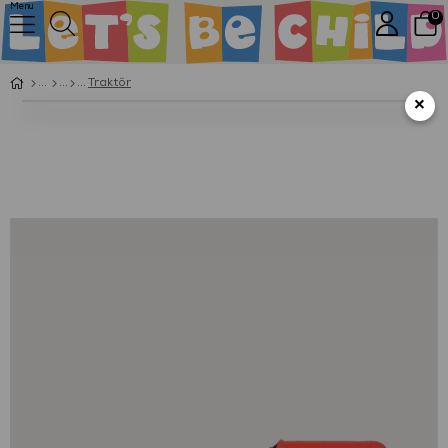
Menu
0
Traktör
×