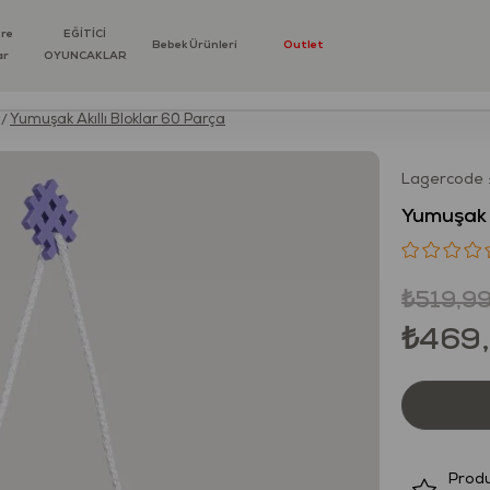
öre
EĞİTİCİ
Bebek Ürünleri
Outlet
ar
OYUNCAKLAR
Yumuşak Akıllı Bloklar 60 Parça
Lagercode
Yumuşak A
₺519,9
₺469
Produ