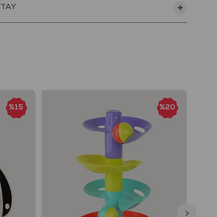
ETAY
i ve dayanıklı tasarımıyla uzun süre keyifle kullanılabilir. Let’s
kasının özel koleksiyonunda yer alan FlexiBlocks, küçük
ayal gücünü sınırsızca ortaya koymaları için mükemmel bir
 Hayalini İnşa Et!”
madan önce uyarıları dikkatlice okuyunuz.
%15
%20
 sorumlu bir yetişkinin gözetiminde kullanılmalıdır.
unuza vermeden önce tüm paketleme malzemelerini
dan emin olunuz.
dan önce tüm parçaları dikkatlice kontrol ediniz.
görmüş veya deforme olmuşsa kullanmayınız.
e üzeri çocuklar için uygundur.
llanımı sırasında bakım yapılabilecek bir parça