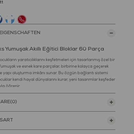
tt
EIGENSCHAFTEN
ks Yumuşak Akıllı Eğitici Bloklar 60 Parça
çocukların yaratıcılıklarını keşfetmeleri için tasarlanmış özel bir
. Yumuşak ve esnek kare parçalar, birbirine kolayca geçerek
 ve yapı oluşturma imkânı sunar. Bu özgün bağlantı sistemi
cuklar kendi hayal dünyalarını kurar, yeni tasarımlar keşfeder
la öğrenir.
yalnızca bir oyun değil, aynı zamanda gelişimi destekleyen bir
ARE
(0)
ıdır. Çocukların psikomotor gelişimini, el-göz
unu ve ince motor becerilerini destekler. Parçaları
n üç boyutlu düşünme ve mekânsal farkındalık becerilerini
SART
Her yeni yapı, çocukların yaratıcılığını, hayal gücünü ve
e yeteneklerini harekete geçirir.