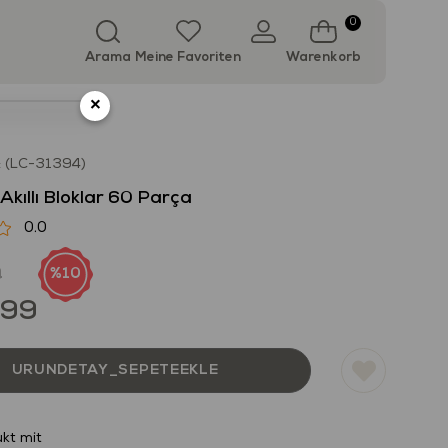
0
Arama
Meine Favoriten
Warenkorb
×
(LC-31394)
kıllı Bloklar 60 Parça
0.0
9
10
,99
kt mit