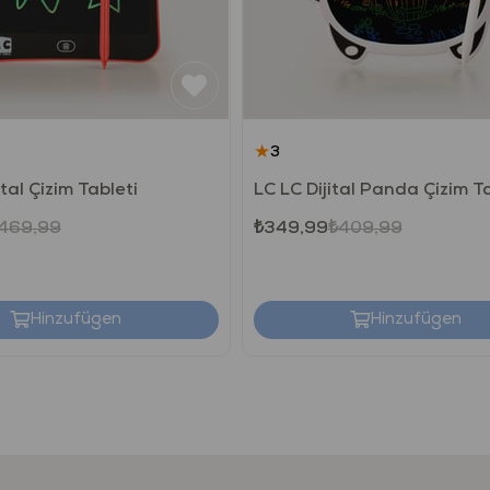
bulunmaktadı
Ürün içeriği v
Ambalajı ger
Bu bilgileri 
★
3
Türkiye’de üre
Uluslara
ital Çizim Tableti
469,99
₺349,99
₺409,99
Bu ürün, Avr
Uluslararası
sağlık ve güv
Hinzufügen
Hinzufügen