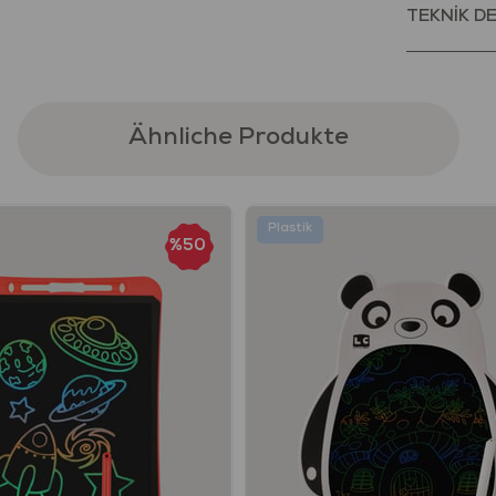
TEKNİK D
Renkli, güvenl
Be Child mar
kaşiflerin h
seçimdir.
Ähnliche Produkte
“FlexiBlocks –
Uyarılar
Ürünü kullan
Plastik
%50
Ürün yalnızca
Ürünü çocuğ
çıkardığınız
Her kullanım
Ürün hasar 
Ürün, 24 ay v
Oyuncakla ku