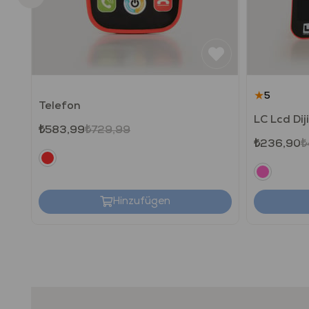
★
5
Telefon
LC Lcd Dij
₺583,99
₺729,99
₺236,90
₺
Hinzufügen