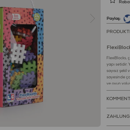
Raba
Paylaş:
PRODUKT
FlexiBloc
FlexiBlocks, 
yapı setidir
sayısız şekil
sayesinde ço
ve oyun yoluy
FlexiBlocks 
KOMMENT
öğrenme arac
koordinasyon
birleştirirke
ZAHLUNG
güçlendirir. 
problem çözm