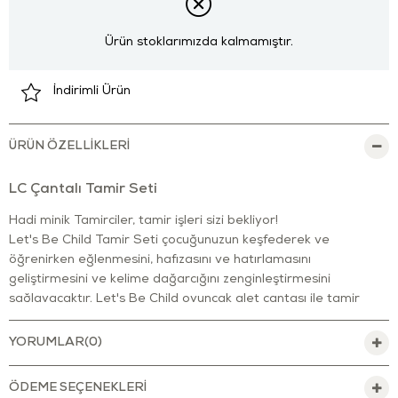
Ürün stoklarımızda kalmamıştır.
İndirimli Ürün
ÜRÜN ÖZELLIKLERI
LC Çantalı Tamir Seti
Hadi minik Tamirciler, tamir işleri sizi bekliyor!
Let's B
e Child Tamir Seti çocuğunuzun keşfederek ve
öğrenirken eğlenmesini, hafızasını ve hatırlamasını
geliştirmesini ve kelime dağarcığını zenginleştirmesini
sağlayacaktır. Let's Be Child oyuncak alet çantası ile tamir
işlerinde yardım etmek için her şeye sahip olacaksınız. Çekiç,
tornavida, somun anahtarı, testere, vidalar, çiviler, somunlar
YORUMLAR
(0)
olarak 25 parçadan oluşmaktadır.
ÖDEME SEÇENEKLERI