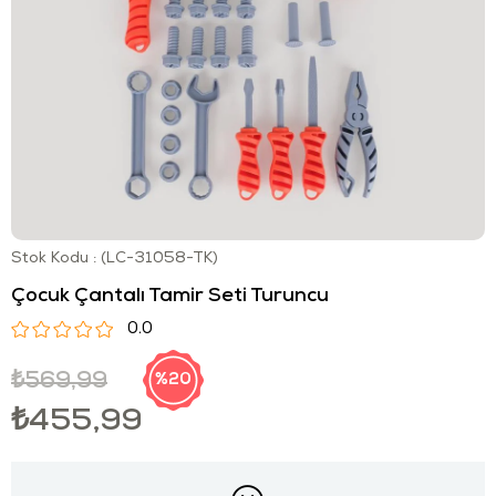
Stok Kodu
(LC-31058-TK)
Çocuk Çantalı Tamir Seti Turuncu
0.0
₺569,99
20
₺455,99