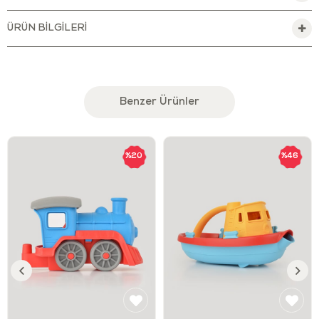
STEM egzersizleri ve erken dönem mühendislik oyunları, küçük
ÜRÜN BILGILERI
çocukların yaratıcı ve maceracı olmalarına, hayal güçlerini
harekete geçirirken fiziksel el becerilerini, el-göz
koordinasyonunu ve ince motor becerilerini geliştirmelerine
yardımcı olacak sayma, eşleştirme, modelleme, yapısal çizim
ve oluşturma becerilerini içerir. Taşınabilir alet çantası
Benzer Ürünler
sayesinde aletlerinizi istediğiniz yere götürebilecek ve
bulduğunuz her şeyi tamir edebileceksiniz. Let's Be Child
Çantalı Tamir Seti, miniklerin oynayabileceği bir oyuncaktır.
%20
%46
Uyarılar
Dayanıklı bir şekilde özenle üretilen bu oyuncak, çocuklar ve
keşfettikleri yeni dünya için güvenli hale getirilmiştir.
Toksin ve kurşun boyası içeren BPA, Phthalates, PVC ve benzer dış
kaplamaları içermeyen oyuncak, FDA standartlarını karşılar.
Çocukların yanlarından ayırmak istemeyeceği bu oyuncağı, özel
çantası sayesinde gittiğimiz her yere rahatlıkla götürebilirsiniz.
Oyuncak sayesinde miniklerin problem çözme yetenekleri artar.
Hayal gücü ve yaratıcılıklarını geliştirir.