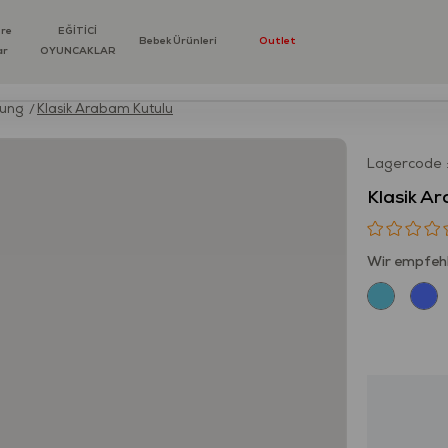
öre
EĞİTİCİ
Bebek Ürünleri
Outlet
ar
OYUNCAKLAR
lung
Klasik Arabam Kutulu
Lagercode
Klasik A
Wir empfehl