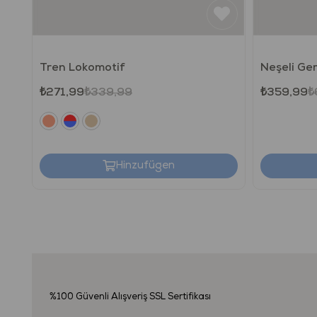
Tren Lokomotif
Neşeli Ge
₺271,99
₺339,99
₺359,99
₺
Hinzufügen
%100 Güvenli Alışveriş
SSL Sertifikası