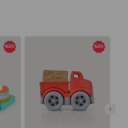
%20
%20