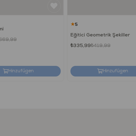
★
5
mi
Eğitici Geometrik Şekiller
669,99
₺335,99
₺419,99
Hinzufügen
Hinzufügen