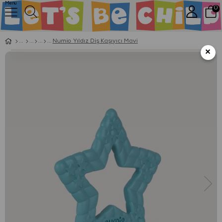
Menu
0
Numio Yıldız Diş Kaşıyıcı Mavi
×