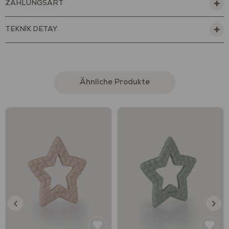
ZAHLUNGSART
Temizlemek için sabunlu ılık suda yıkayıp iyice durulayınız.
3 ay üzeri için uygundur.
TEKNİK DETAY
Ähnliche Produkte