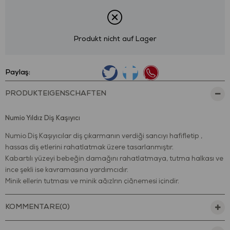
Produkt nicht auf Lager
Paylaş:
PRODUKTEIGENSCHAFTEN
Numio Yıldız Diş Kaşıyıcı
Numio Diş Kaşıyıcılar diş çıkarmanın verdiği sancıyı hafifletip ,
hassas diş etlerini rahatlatmak üzere tasarlanmıştır.
Kabartılı yüzeyi bebeğin damağını rahatlatmaya, tutma halkası ve
ince şekli ise kavramasına yardımcıdır.
Minik ellerin tutması ve minik ağızlrın çiğnemesi içindir.
Ağrıyan diş etlerine masaj yapmak ve sakinleştirmek için dokulu
tasarım.
KOMMENTARE
(0)
%100 güvenli gıdaya uygun malzemeden üretilmiştir.Tat ve koku
içermez.