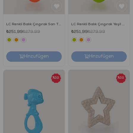
LC Renkli Balık Çıngırak Sarı Turuncu
LC Renkli Balık Çıngırak Yeşil Mavi
₺251,99
₺279,99
₺251,99
₺279,99
Hinzufügen
Hinzufügen
unisex
unisex
%10
%10