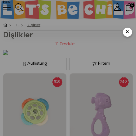
Menu
0
Dişlikler
×
Dişlikler
11 Produkt
Auflistung
Filtern
%10
%10