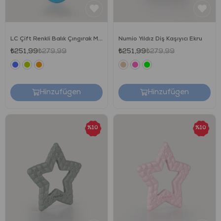
LC Çift Renkli Balık Çıngırak Mavi Yeşil
Numio Yıldız Diş Kaşıyıcı Ekru
₺251,99
₺279,99
₺251,99
₺279,99
Hinzufügen
Hinzufügen
unisex
%10
%10