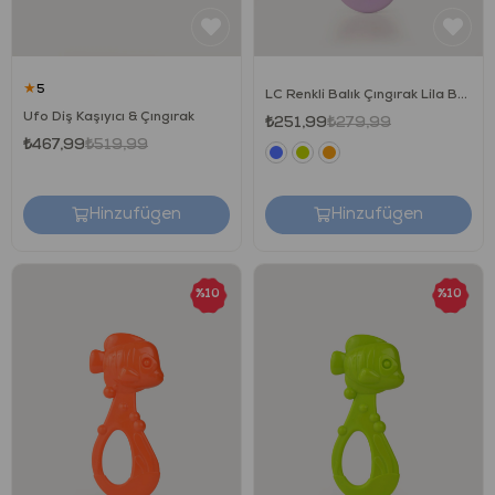
★
5
LC Renkli Balık Çıngırak Lila Beyaz
Ufo Diş Kaşıyıcı & Çıngırak
₺251,99
₺279,99
₺467,99
₺519,99
Hinzufügen
Hinzufügen
unisex
%10
%10