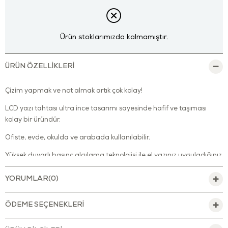
Ürün stoklarımızda kalmamıştır.
ÜRÜN ÖZELLIKLERI
Çizim yapmak ve not almak artık çok kolay!
LCD yazı tahtası ultra ince tasarımı sayesinde hafif ve taşıması
kolay bir üründür.
Ofiste, evde, okulda ve arabada kullanılabilir.
Yüksek duyarlı basınç algılama teknolojisi ile el yazınız uyguladığınız
kuvvete bağlı olarak değişir.
YORUMLAR
(0)
Gözleri yormaz.
Çocuklar resim yaparak hayal güçlerini geliştirirken, yetişkinler de
ÖDEME SEÇENEKLERI
not almak için kullanabilir.