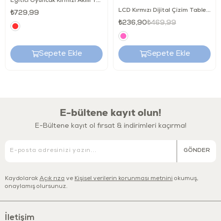
Eğitici Oyuncak Kırmızı Akıllı Telefonum
LCD ekranı korumak ve uzun süre kullanabilmek için lütfen ekran
LCD Kırmızı Dijital Çizim Tableti 8,5 İnç
₺729,99
üzerinde keskin nesneler kullanmayınız.
₺236,90
₺469,99
Sepete Ekle
Sepete Ekle
E-bültene kayıt olun!
E-Bültene kayıt ol fırsat & indirimleri kaçırma!
GÖNDER
Kaydolarak
Açık rıza
ve
Kişisel verilerin korunması metnini
okumuş,
onaylamış olursunuz.
İletişim