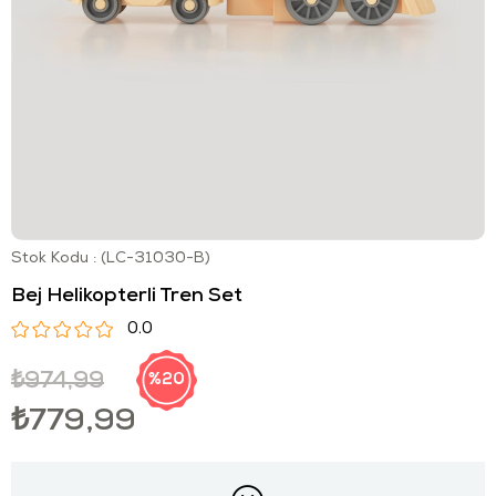
Stok Kodu
(LC-31030-B)
Bej Helikopterli Tren Set
0.0
₺974,99
20
₺779,99