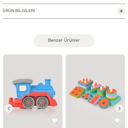
Kurşun boyası içeren BPA, Phthalates, PVC ve
ÜRÜN BILGILERI
benzer dış kaplamaları
içermeyen
oyuncak, FDA
standartlarını karşılar.
Dayanıklı bir şekilde özenle üretilen bu tren seti,
çocuklar ve keşfettikleri yeni dünya için güvenli bir
hale getirilmiştir.
Benzer Ürünler
Çocukların yanlarından ayırmak istemeyecekleri
bu oyuncağı gittiğiniz her yere götürebilirsiniz.
Temizlenmesi kolay olduğundan hem iç hem dış
mekânlarda oynamak için uygundur.
Hem küçük hem büyük eller için uygun olacak
şekilde tasarlanmıştır.
Miniklerin duyularını ve ince motor becerilerini
geliştirmeye yardımcı olur.
Küçük makinistlerin hayal gücü ve yaratıcılıklarını
geliştirir.
El-göz koordinasyonunu destekler.
Minikler ile beraber oynayarak, onlara yeni şeyler
öğretmeye ve onlarla eğlenmeye bayılacaksınız.
Çocuklar ile geçirdiğiniz eğlenceli dakikalar onların