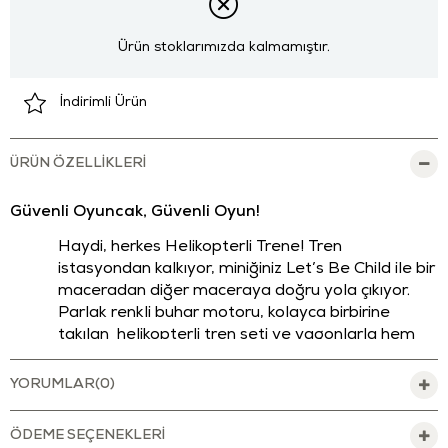
Ürün stoklarımızda kalmamıştır.
İndirimli Ürün
ÜRÜN ÖZELLIKLERI
Güvenli Oyuncak, Güvenli Oyun!
Haydi, herkes Helikopterli Trene! Tren
istasyondan kalkıyor, miniğiniz Let’s Be Child ile bir
maceradan diğer maceraya doğru yola çıkıyor.
Parlak renkli buhar motoru, kolayca birbirine
takılan helikopterli tren seti ve vagonlarla hem
ayrı ayrı hem de birbirine bağlayıp uzun bir tren
oluşturarak oynanabilir.
YORUMLAR
(0)
Let's Be Child Sevimli LC Helikopterli Tren Seti,
miniklerin eğlenerek güvenle oynayabileceği
ÖDEME SEÇENEKLERI
mükemmel bir oyuncaktır.