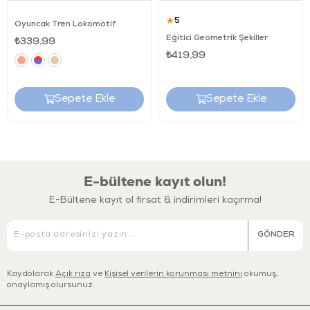
duyusal gelişimlerine katkıda bulunacak böylece
★
5
çocuklarınızın eğlenerek oyunla öğrenmesini
Oyuncak Tren Lokomotif
desteklemiş olacaksınız.
Eğitici Geometrik Şekiller
₺339,99
₺419,99
Sepete Ekle
Sepete Ekle
E-bültene kayıt olun!
E-Bültene kayıt ol fırsat & indirimleri kaçırma!
GÖNDER
Kaydolarak
Açık rıza
ve
Kişisel verilerin korunması metnini
okumuş,
onaylamış olursunuz.