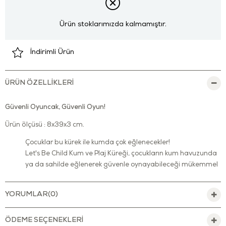
Ürün stoklarımızda kalmamıştır.
İndirimli Ürün
ÜRÜN ÖZELLIKLERI
Güvenli Oyuncak, Güvenli Oyun!
Ürün ölçüsü : 8x39x3 cm.
Çocuklar bu kürek ile kumda çok eğlenecekler!
Let's Be Child Kum ve Plaj Küreği, çocukların kum havuzunda
ya da sahilde eğlenerek güvenle oynayabileceği mükemmel
bir oyuncaktır ve kurşun boyası içeren BPA, Phthalates, PVC
ve benzer dış kaplamaları içermeyen oyuncak, FDA
YORUMLAR
(0)
standartlarını karşılar.
Motor becerilerinin gelişimini destekler.
ÖDEME SEÇENEKLERI
Minikler ile beraber oynayarak, onlara yeni şeyler öğretmeye