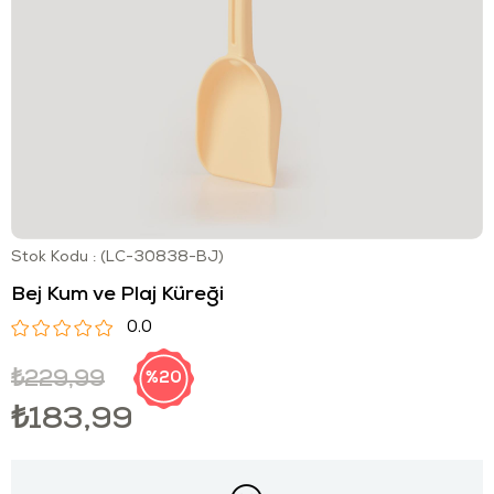
Stok Kodu
(LC-30838-BJ)
Bej Kum ve Plaj Küreği
0.0
₺229,99
20
₺183,99