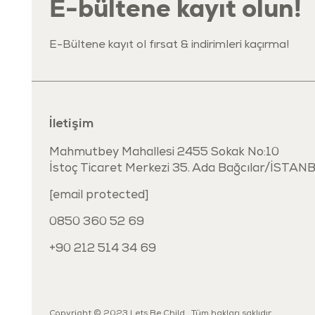
E-bültene kayıt olun!
E-Bültene kayıt ol fırsat & indirimleri kaçırma!
İletişim
Mahmutbey Mahallesi 2455 Sokak No:10
İstoç Ticaret Merkezi 35. Ada Bağcılar/İSTAN
[email protected]
0850 360 52 69
+90 212 514 34 69
Copyright © 2023 Lets Be Child . Tüm hakları saklıdır.