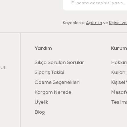
18+ ay bebek
Lütfen oyunc
Kaydolarak
Açık rıza
ve
Kişisel v
Yardım
Kurum
Sıkça Sorulan Sorular
Hakkım
BUL
Sipariş Takibi
Kullanı
Ödeme Seçenekleri
Kişisel
Kargom Nerede
Mesafe
Üyelik
Teslim
Blog