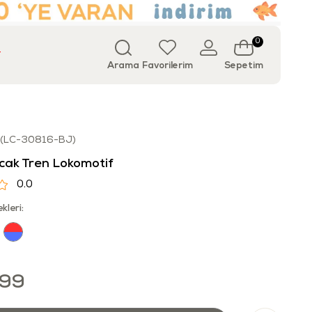
0
T
Arama
Favorilerim
Sepetim
(LC-30816-BJ)
cak Tren Lokomotif
0.0
kleri:
,99