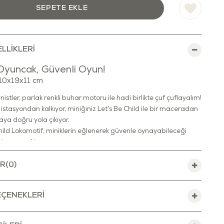
LLIKLERI
Oyuncak, Güvenli Oyun!
 10x19x11 cm
istler, parlak renkli buhar motoru ile hadi birlikte çuf çuflayalım!
istasyondan kalkıyor, miniğiniz Let’s Be Child ile bir maceradan
ya doğru yola çıkıyor.
hild Lokomotif, miniklerin eğlenerek güvenle oynayabileceği
r oyuncaktır.
boyası içeren BPA, Phthalates, PVC ve benzer dış kaplamaları
uncak, FDA standartlarını karşılar.
R
(0)
ir şekilde özenle üretilen bu oyuncak, çocuklar ve keşfettikleri
n güvenli bir hale getirilmiştir.
ÇENEKLERI
 yanlarından ayırmak istemeyecekleri bu oyuncağı gittiğiniz her
lirsiniz.
esi kolay olduğundan hem iç hem dış mekânlarda oynamak