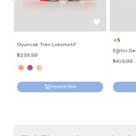
★
5
Oyuncak Tren Lokomotif
Eğitici Ge
₺339,99
₺419,99
Sepete Ekle