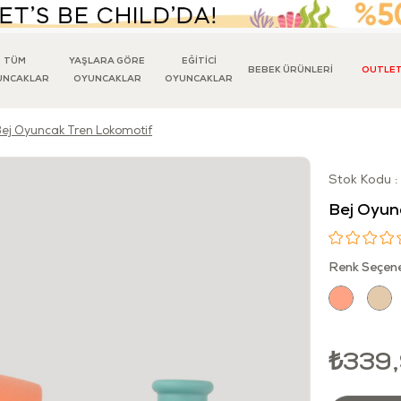
TÜM
YAŞLARA GÖRE
EĞİTİCİ
BEBEK ÜRÜNLERİ
OUTLE
UNCAKLAR
OYUNCAKLAR
OYUNCAKLAR
ej Oyuncak Tren Lokomotif
Stok Kodu
Bej Oyun
Renk Seçene
₺339