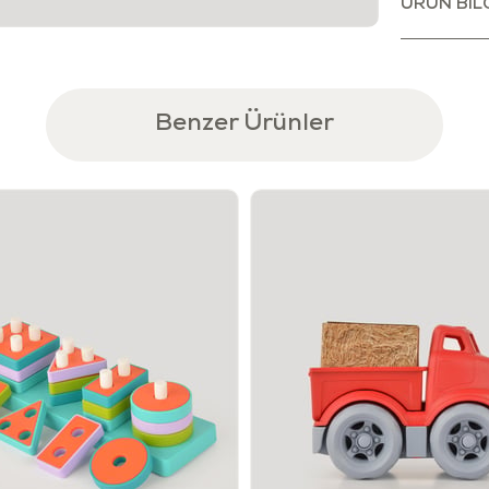
ÜRÜN BILG
için uygundu
• Hem küçük 
• Miniklerin h
• Duyularını 
• El-göz koo
Benzer Ürünler
• Minikler i
eğlenmeye bay
onların duyu
eğlenerek oy
Sağlık ve Gü
• Metal aks 
üretilmiştir.
• Avrupa Bir
olmuş, ulusla
• Ürünlerin b
bulunmamak
• Kurşun ve 
• Kesinlikle
Kullanım