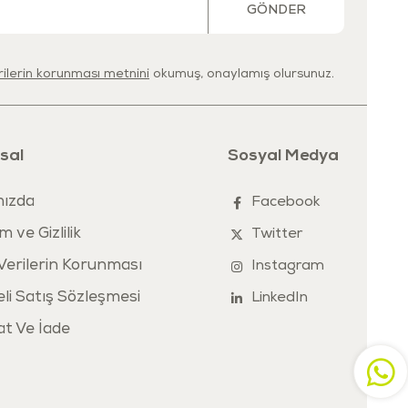
ler için uygundur.
GÖNDER
ağı çocuklara vermeden üzerindeki uyarıları okuyunuz.
erilerin korunması metnini
okumuş, onaylamış olursunuz.
sal
Sosyal Medya
ızda
Facebook
m ve Gizlilik
Twitter
 Verilerin Korunması
Instagram
li Satış Sözleşmesi
LinkedIn
at Ve İade