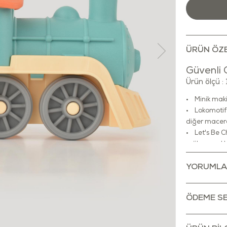
ÜRÜN ÖZE
Güvenli 
Ürün ölçü :
• Minik makin
• Lokomotif 
diğer macera
• Let's Be C
mükemmel bi
• ve kurşun 
içermeyen oy
YORUMLA
• Dayanıklı b
yeni dünya içi
ÖDEME SE
• Çocukların
yere götürebi
• Temizlenm