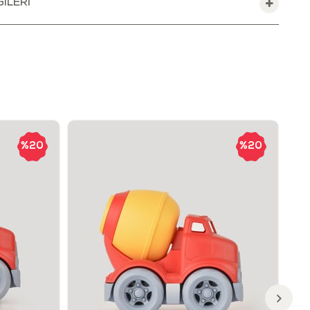
ILERI
r.
hem büyük eller için uygun olacak şekilde tasarlanmıştır.
ayal gücü ve yaratıcılıklarını geliştirir.
ve ince motor becerilerini geliştirmeye yardımcı olur.
rdinasyonunu destekler.
le beraber oynayarak, onlara yeni şeyler öğretmeye ve onlarla
ılacaksınız. Çocuklar ile geçirdiğiniz eğlenceli dakikalar
sal gelişimlerine katkıda bulunacak böylece çocuklarınızın
unla öğrenmesini desteklemiş olacaksınız.
%20
%20
venlik
ve küçük parçalar olmadan %100 güvenli materyallerle
liği tarafından (EU) EN71 standartlarına uygunluğu akredite
rarası test kuruluşları tarafından test edilip onaylanmıştır.
oyalarında, kesinlikle ağır metaller ve zararlı kimyasallar
tadır.
ftalat gibi zararlı kimyasallar bulunmamaktadır.
 Bisphenol A (BPA) içermez.