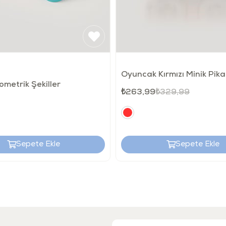
• Ürünü kull
• Ürünün, t
vermeyiniz.
• Her kullan
• Ürün hasa
• Ürünün, he
• Çocuklara
Oyuncak Kırmızı Minik Pik
ometrik Şekiller
₺263,99
₺329,99
Nasıl Temizle
• Temizlenmes
• Bulaşık m
• Kaynatarak
• Çözücü ve 
Sepete Ekle
Sepete Ekle
• Türkiye’de 
• İçerik ve ren
• Ürünün han
belirtilmiştir
• Lütfen amb
• Bu bilgileri