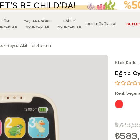
TÜM
YAŞLARA GÖRE
EĞİTİCİ
BEBEK ÜRÜNLERİ
OUTLE
UNCAKLAR
OYUNCAKLAR
OYUNCAKLAR
cak Beyaz Akıllı Telefonum
Stok Kodu
Eğitici O
Renk Seçene
₺729,9
₺583