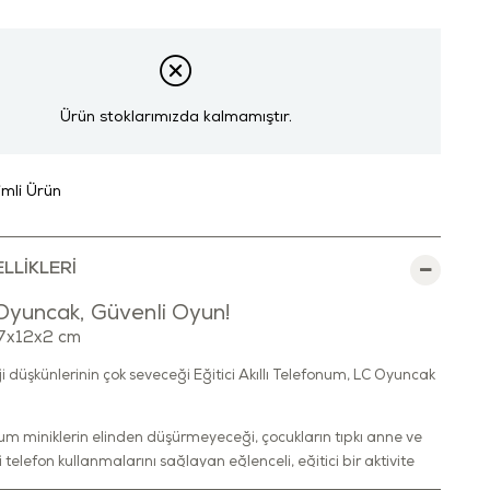
Ürün stoklarımızda kalmamıştır.
rimli Ürün
LLIKLERI
Oyuncak, Güvenli Oyun!
: 7x12x2 cm
ji düşkünlerinin çok seveceği Eğitici Akıllı Telefonum, LC Oyuncak
num miniklerin elinden düşürmeyeceği, çocukların tıpkı anne ve
 telefon kullanmalarını sağlayan eğlenceli, eğitici bir aktivite
 Gerçekçi tasarımı ve dokunmatik ekran teknolojisi sayesinde