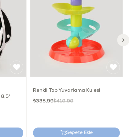
er için uygundur.
ağı çocuklara vermeden üzerindeki uyarıları okuyunuz.
★
5
Renkli Top Yuvarlama Kulesi
 8,5"
Din
₺335,99
₺419,99
₺5
Sepete Ekle