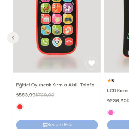
★
5
Eğitici Oyuncak Kırmızı Akıllı Telefonum
₺583,99
₺729,99
₺236,90
Sepete Ekle