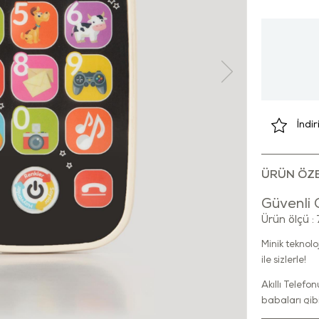
İndi
ÜRÜN ÖZE
Güvenli 
Ürün ölçü 
Minik teknolo
ile sizlerle!
Akıllı Telefo
babaları gibi
oyuncağıdır.