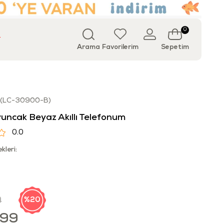
0
T
Arama
Favorilerim
Sepetim
(LC-30900-B)
yuncak Beyaz Akıllı Telefonum
0.0
kleri:
9
20
,99