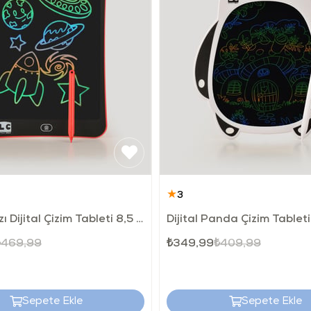
6+ ay bebekl
Lütfen oyunc
★
3
LCD Kırmızı Dijital Çizim Tableti 8,5 İnç
Dijital Panda Çizim Tableti
₺469,99
₺349,99
₺409,99
Sepete Ekle
Sepete Ekle