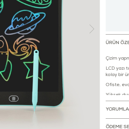
ÜRÜN ÖZE
Çizim yapm
LCD yazı t
kolay bir ü
Ofiste, evd
Yüksek duya
uyguladığın
YORUMLA
Gözleri yo
Çok renkli 
ÖDEME SE