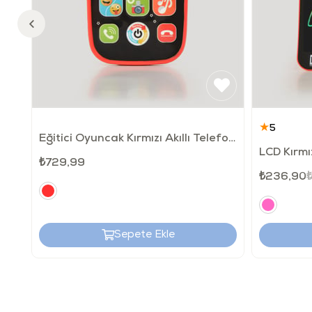
★
5
Eğitici Oyuncak Kırmızı Akıllı Telefonum
₺729,99
₺236,90
Sepete Ekle