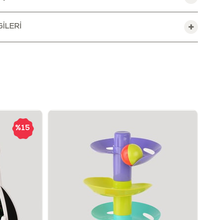
sim yaparak hayal güçlerini geliştirirken, yetişkinler
k için kullanabilir.
ILERI
 olduğundan kullanımı kolay, sağlıklı ve güvenlidir.
tiyacınız olduğu sürece ekranda kalır. Silme (delete)
sarak ekran içeriğini kolayca temizleyebilirsiniz.
r silinip yazılabilir.
lunan kitleme düğmesi sayesinde ekranda
rınızı kilitleyebilir, yanlışlıkla silinmesini
iniz.
%15
beder ya da bir yerde unutursanız
 kullanarak da ekrana yazı yazabilirsiniz.
tu!
rar kullanılabilmesi sayesinde çevre dostu olan
kâğıt tüketiminden tasarruf etmenizi sağlar; böylece
orumuş olursunuz.
lajı açtığınız zaman ekranda görüntülenen işaretler,