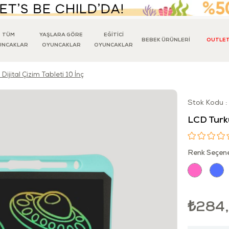
TÜM
YAŞLARA GÖRE
EĞİTİCİ
BEBEK ÜRÜNLERİ
OUTLE
UNCAKLAR
OYUNCAKLAR
OYUNCAKLAR
ijital Çizim Tableti 10 İnç
Stok Kodu
LCD Turku
Renk Seçene
₺284