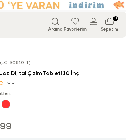
0
T
Arama
Favorilerim
Sepetim
(LC-30910-T)
az Dijital Çizim Tableti 10 İnç
0.0
kleri:
,99