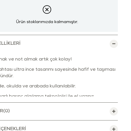
Ürün stoklarımızda kalmamıştır.
LLIKLERI
ak ve not almak artık çok kolay!
ahtası ultra ince tasarımı sayesinde hafif ve taşıması
ründür.
e, okulda ve arabada kullanılabilir.
rlı basınç algılama teknolojisi ile el yazınız
ız kuvvete bağlı olarak değişir.
R
(0)
rmaz.
ekrana sahiptir.
ÇENEKLERI