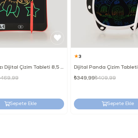
ambalajın 
kaynaklanm
basarak sile
LCD ekranı
üzerinde k
Sipariş sıra
gönderilecek
★
3
LCD Kırmızı Dijital Çizim Tableti 8,5 İnç
Dijital Panda Çizim Tableti
₺469,99
₺349,99
₺409,99
Sepete Ekle
Sepete Ekle