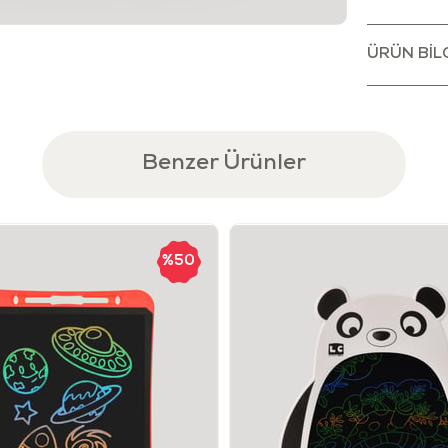
Çocuklar re
de not alma
ÜRÜN BILG
Mürekkepsiz
Görüntü, ih
butonuna ba
Tekrar tekra
Benzer Ürünler
Arkada bu
oluşturdukla
önleyebilirs
%50
Kalemi kay
tırnağınızı
Çevre dos
Tekrar tek
ürünümüz, 
ağaçları k
Not
: Amba