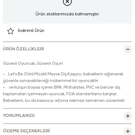
Ürün stoklarımızda kalmamıştır.
İndirimli Ürün
ÜRÜN ÖZELLIKLERI
Güvenli Oyuncak, Güvenli Oyun!
• Let's Be Child Müzikli Meyve Diş Kaşıyıcı, bebeklerin eğlenerek
güvenle oynayabileceği mükemmel bir oyuncaktır.
• ve kurşun boyası içeren BPA, Phthalates, PVC ve benzer dış
kaplamaları içermeyen oyuncak, FDA standartlarını karşılar.
Bebeklerin, bu diş kaşıyıcıyı ağzına sokması tamamen güvenlidir.
• Üzerinde bulunan kabarcıklar bebeğinizin damağına masaj
yapar, onu rahatlatır. Diş çıkarmasını kolaylaştırır.
YORUMLAR
(0)
• Çift yüzeyi sayesinde, bebeğinizin diş çıkarma döneminin rahat
geçirmesine yardımcı olur.
ÖDEME SEÇENEKLERI
• Minik eller için uygun olacak şekilde tasarlanmıştır. Kolay