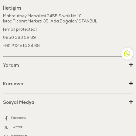
Ürün ölçü : 15x5x15cm
İletişim
3+ ay bebekler için uygundur.
Mahmutbey Mahallesi 2455 Sokak No:10
Lütfen oyuncağı çocuklara vermeden üzerindeki uyarıları okuyunuz.
İstoç Ticaret Merkezi 35. Ada Bağcılar/İSTANBUL
[email protected]
0850 360 52 69
+90 212 514 34 69
Yardım
Kurumsal
Sosyal Medya
Facebook
Twitter