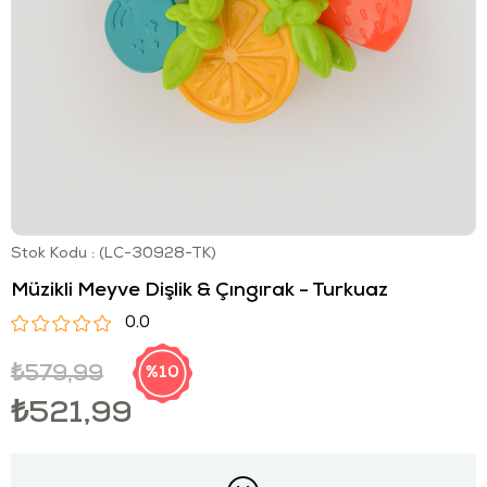
Stok Kodu
(LC-30928-TK)
Müzikli Meyve Dişlik & Çıngırak - Turkuaz
0.0
₺579,99
10
₺521,99