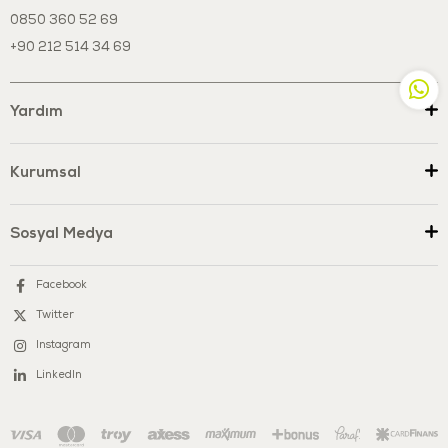
kimyasallar bulunmamaktadır.
0850 360 52 69
Paket İçeriği : 1 x Ocak
+90 212 514 34 69
1 x Tava
1 x Kepçe
1 x Spatula
Yardım
1 x Tencere
1 x Tencere Kapağı
Kurumsal
Temizlik ve Bakım: Sabunlu ılık su ile yıkayabilirsiniz. Kaynatarak
sterilize etmeyiniz, ürün formunu kaybedebilir. Çözücü ve benzeri
maddeleri kesinlikle kullanmayınız.
Sosyal Medya
Üretim Yeri : Türkiye
Facebook
Twitter
Instagram
LinkedIn