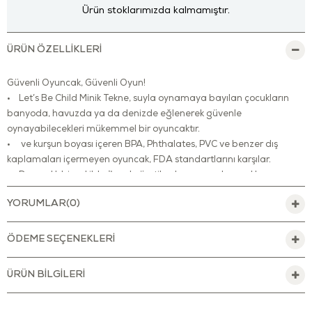
Ürün stoklarımızda kalmamıştır.
ÜRÜN ÖZELLIKLERI
Güvenli Oyuncak, Güvenli Oyun!
• Let’s Be Child Minik Tekne, suyla oynamaya bayılan çocukların
banyoda, havuzda ya da denizde eğlenerek güvenle
oynayabilecekleri mükemmel bir oyuncaktır.
• ve kurşun boyası içeren BPA, Phthalates, PVC ve benzer dış
kaplamaları içermeyen oyuncak, FDA standartlarını karşılar.
• Dayanıklı bir şekilde özenle üretilen bu oyuncak, çocuklar ve
keşfettikleri yeni dünya için güvenli bir hale getirilmiştir.
YORUMLAR
(0)
• Çocukların yanlarından ayırmak istemeyecekleri bu oyuncağı
gittiğiniz her yere götürebilirsiniz.
• Temizlenmesi kolay olduğundan hem iç hem dış mekânlarda
ÖDEME SEÇENEKLERI
oynamak için uygundur.
• Küçük eller için uygun olacak şekilde tasarlanmıştır.
ÜRÜN BILGILERI
• Miniklerin duyularını ve ince motor becerilerini geliştirmeye
yardımcı olur.