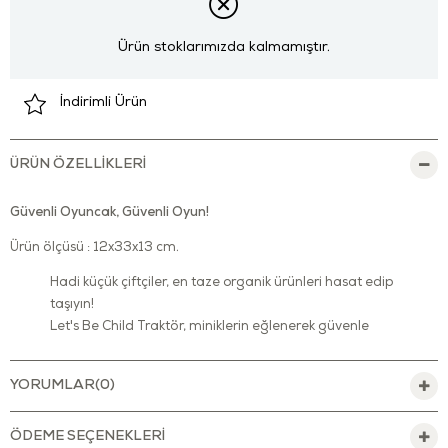
Ürün stoklarımızda kalmamıştır.
İndirimli Ürün
ÜRÜN ÖZELLIKLERI
Güvenli Oyuncak, Güvenli Oyun!
Ürün ölçüsü : 12x33x13 cm.
Hadi küçük çiftçiler, en taze organik ürünleri hasat edip
taşıyın!
Let's Be Child Traktör, miniklerin eğlenerek güvenle
oynayabileceği bir oyuncaktır.
Çocuklara çiftçilik, tarımsal ürünler, hasat vb. kavramları
YORUMLAR
(0)
öğretmek için mükemmel bir araçtır.
Dayanıklı bir şekilde özenle üretilen bu oyuncak, çocuklar ve
ÖDEME SEÇENEKLERI
keşfettikleri yeni dünya için güvenli bir hale getirilmiştir ve