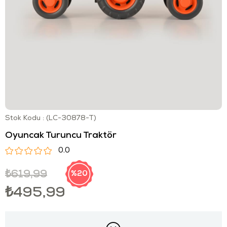
Stok Kodu
(LC-30878-T)
Oyuncak Turuncu Traktör
0.0
₺619,99
20
₺495,99