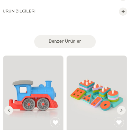
kurşun boyası içeren BPA, Phthalates, PVC ve benzer dış
kaplamaları içermeyen oyuncak, FDA standartlarını karşılar.
ÜRÜN BILGILERI
Çocukların yanlarından ayırmak istemeyecekleri bu traktörü
gittiğiniz her yere götürebilirsiniz.
Temizlenmesi kolay olduğundan hem iç hem dış mekânlarda
oynamak için uygundur.
Benzer Ürünler
Küçük eller için uygun olacak şekilde tasarlanmıştır. Minikler,
ince ve yuvarlatılmış kaputu rahatça kavrar ve traktörü
kolayca hareket ettirir.
Kolayca çıkarılıp takılabilen arka vagon, küçüklerin dilediği
her türlü kargoyu yükleyip taşımasını sağlar.
Gıda taşınmasına uygundur. Çocuğunuzun masaya meyve,
kraker vb. şeyleri taşımasına izin vererek atıştırma
zamanlarını çok daha eğlenceli bir hale getirebilirsiniz.
Miniklerin hayal gücü ve yaratıcılıklarını geliştirir.
Duyularını ve ince motor becerilerini geliştirmeye yardımcı
olur.
El-göz koordinasyonunu destekler.
Minikler ile beraber oynayarak, onlara yeni şeyler öğretmeye
ve onlarla eğlenmeye bayılacaksınız. Çocuklar ile geçirdiğiniz