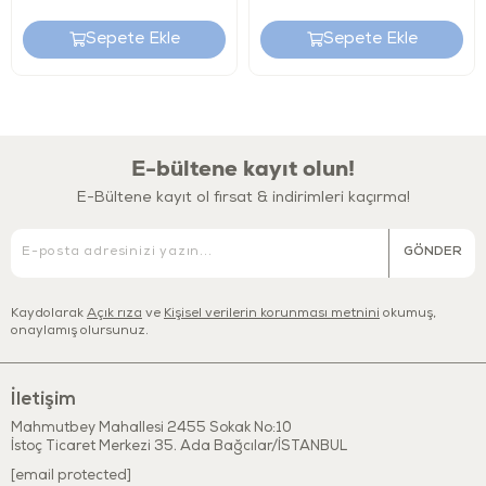
Hayal gücü ve yaratıcılıklarını geliştirir.
Sepete Ekle
Sepete Ekle
·
El-göz koordinasyonunu destekler.
·
E-bültene kayıt olun!
Minikler ile beraber oynayarak, onlara yeni şeyler
E-Bültene kayıt ol fırsat & indirimleri kaçırma!
öğretmeye ve onlarla eğlenmeye bayılacaksınız.
Çocuklar ile geçirdiğiniz eğlenceli dakikalar onların
GÖNDER
duyusal gelişimlerine katkıda bulunacak böylece
çocuklarınızın eğlenerek oyunla öğrenmesini desteklemiş
olacaksınız.
Kaydolarak
Açık rıza
ve
Kişisel verilerin korunması metnini
okumuş,
onaylamış olursunuz.
İletişim
Mahmutbey Mahallesi 2455 Sokak No:10
İstoç Ticaret Merkezi 35. Ada Bağcılar/İSTANBUL
[email protected]