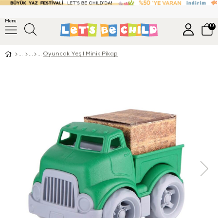
Menu
0
Oyuncak Yeşil Minik Pikap