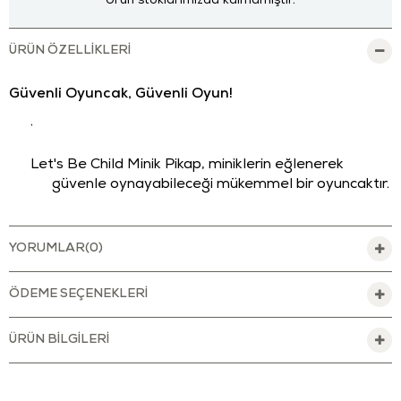
Ürün stoklarımızda kalmamıştır.
ÜRÜN ÖZELLIKLERI
Güvenli Oyuncak, Güvenli Oyun!
·
Let's Be Child Minik Pikap, miniklerin eğlenerek
güvenle oynayabileceği mükemmel bir oyuncaktır.
·
YORUMLAR
(0)
ve kurşun boyası içeren BPA, Phthalates, PVC ve
benzer dış kaplamaları
içermeyen
oyuncak, FDA
ÖDEME SEÇENEKLERI
standartlarını karşılar.
·
ÜRÜN BILGILERI
Dayanıklı bir şekilde özenle üretilen bu oyuncak,
çocuklar ve keşfettikleri yeni dünya için güvenli bir