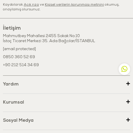
Kaydolarak
Açık rıza
ve
Kişisel verilerin korunması metnini
okumuş,
Sabunlu ılık su ile temizleyebilirsiniz.
onaylamış olursunuz.
Çözücü ve benzeri kimyasal maddeleri kesinlikle kullanmayınız.
Kaynatarak sterilize etmeyiniz, ürün formunu kaybedebilir.
İletişim
Mahmutbey Mahallesi 2455 Sokak No:10
İstoç Ticaret Merkezi 35. Ada Bağcılar/İSTANBUL
[email protected]
0850 360 52 69
+90 212 514 34 69
Yardım
Kurumsal
Sosyal Medya