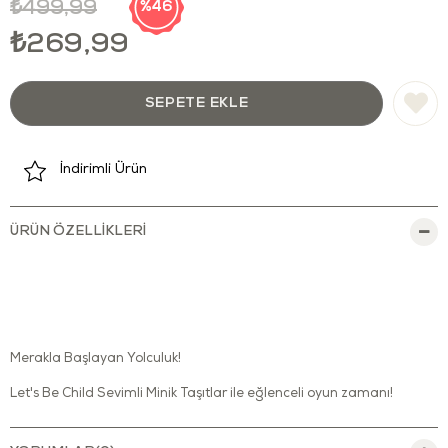
₺499,99
46
₺269,99
İndirimli Ürün
ÜRÜN ÖZELLIKLERI
Merakla Başlayan Yolculuk!
Let's Be Child Sevimli Minik Taşıtlar ile eğlenceli oyun zamanı!
Sevimli minik taşıtlar bebeğinizin oyun ve öğrenme dünyasına renk
katıyor! Hareketli parçaları ve dönen tekerlekleri sayesinde el