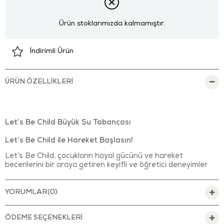
Ürün stoklarımızda kalmamıştır.
İndirimli Ürün
ÜRÜN ÖZELLIKLERI
Let’s Be Child Büyük Su Tabancası
Let’s Be Child ile Hareket Başlasın!
Let’s Be Child, çocukların hayal gücünü ve hareket
becerilerini bir araya getiren keyifli ve öğretici deneyimler
sunar. LC Su Tabancası serimiz, yalnızca bir oyuncak değil;
yön duygusunu, dikkat gelişimini ve bağımsız hareket etme
becerisini destekleyen bir öğrenme yolculuğudur.
YORUMLAR
(0)
ÖDEME SEÇENEKLERI
Let’s Be Child Büyük Su Tabancası ile tarzını yansıtmaya