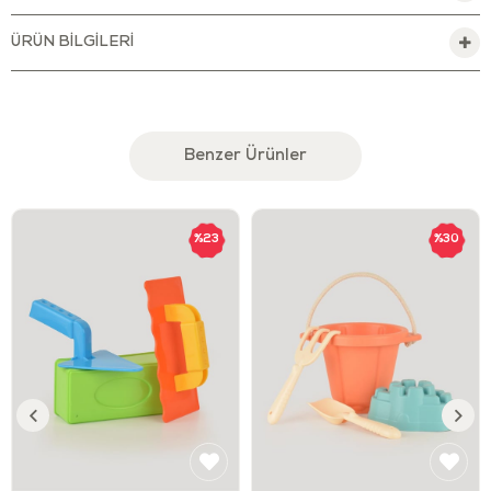
hazır mısın?
ÜRÜN BILGILERI
Bu oyuncak, çocukların sadece eğlenmesini değil; aynı
zamanda motor becerilerinin, hayal güçlerinin ve hareket-
koordinasyon yeteneklerinin gelişmesini de destekler.
Oyunla öğrenme süreci, çocukların kendilerini ifade
etmelerine, denemelerine ve öğrenmelerine fırsat sunar. 6
yaş ve üzeri çocuklar için özel olarak tasarlandı.
Benzer Ürünler
Her dönüş bir keşif, her hareket bir heyecan…
Yaz eğlencesinin vazgeçilmez oyuncağı su tabancaları şimdi
Let’s Be Child kalitesiyle geliyor! Eğlence dolu saatler için
%23
%30
tasarlanan bu su tabancası, hem çocukların hem de
yetişkinlerin açık hava aktivitelerine hareket katıyor. Hem
güvenli hem de dayanıklı yapısıyla bu set, serinletici su
savaşlarını bambaşka bir seviyeye taşıyor! 8 Metreye Kadar
Atış Mesafesi ile güçlü pompalama sistemi sayesinde tam 8
metreye kadar su fırlatabilme özelliği ile rakiplerini şaşırt!
Bahçede, plajda, havuz kenarında ya da parklarda çocuklara
ve yetişkinlere saatlerce hareket ve eğlence sağlar. oyun
zamanını daha da eğlenceli hale getirir. Hem çocuklar hem
de yetişkinler için harika bir hediye alternatifi; aynı zamanda
küçük koleksiyonlara özel bir parça olabilir.