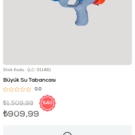
Stok Kodu
(LC-31146)
Büyük Su Tabancası
0.0
₺1.509,99
40
₺909,99