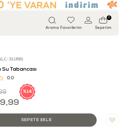
0
T
Arama
Favorilerim
Sepetim
(LC-31188)
a Su Tabancası
0.0
99
14
29,99