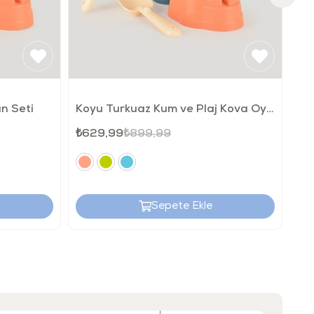
n Seti
Koyu Turkuaz Kum ve Plaj Kova Oyun Seti
Ye
₺629,99
₺899,99
₺2
Sepete Ekle