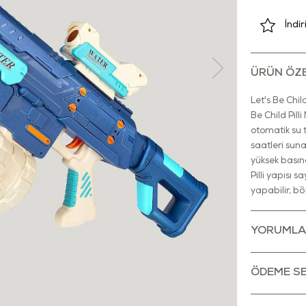
İndi
ÜRÜN ÖZE
Let's Be Chi
Be Child Pil
otomatik su 
saatleri sun
yüksek basınç
Pilli yapısı
yapabilir, b
önde olursu
sağlayan ark
YORUMLA
olur. Geniş 
oyun keyfi s
sağlar ve oy
ÖDEME SE
havuz kenarı
Oyuncağı kul