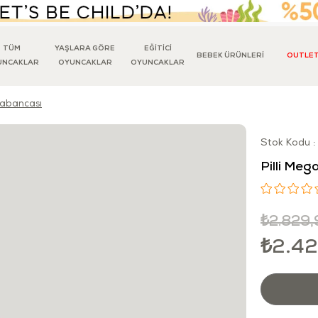
TÜM
YAŞLARA GÖRE
EĞİTİCİ
BEBEK ÜRÜNLERİ
OUTLE
UNCAKLAR
OYUNCAKLAR
OYUNCAKLAR
 Tabancası
Stok Kodu
Pilli Meg
₺2.829,
₺2.4