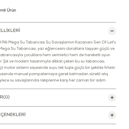
rimli Ürün
LLIKLERI
ld Pilli Mega Su Tabancası Su Savaşlarının Kazananı Sen Ol! Let's
li Mega Su Tabancası, yaz eğlencesini doruklara taşıyan güçlü ve
tabancasıyla çocuklara hem serinletici hem de hareketli oyun
ar. Şık ve modern tasarımıyla dikkat çeken bu su tabancası,
lı motor sistemi sayesinde suyu tek tuşla güçlü bir şekilde fırlatır.
 sayesinde manuel pompalamaya gerek kalmadan sürekli atış
öylece su savaşlarında rakiplerine karşı her zaman bir adım
n! Tabancanın ergonomik tutma sapı, kaymaz yüzeyi ve denge
a destek bölümü, küçük ellerin rahatça kavramasına yardımcı
R
(0)
haznesi sayesinde sık sık su doldurma derdi olmadan uzun süreli
unar. Hafif ama dayanıklı gövdesi, dış mekânda rahat kullanım
un sırasında kolay taşınabilir. Bahçede, plajda, parkta ya da
ÇENEKLERI
nda kullanılabilecek ideal bir yaz oyuncağıdır. UYARILAR
lanmadan önce bu açıklamaları dikkatlice okuyunuz ve ileride