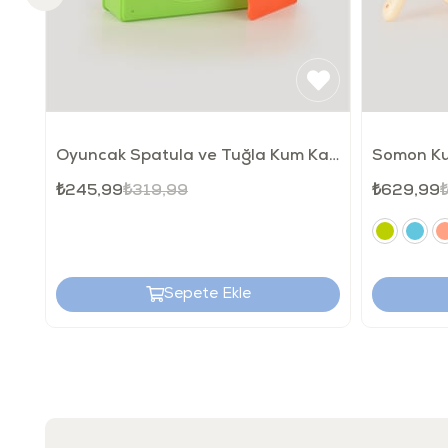
Oyuncak Spatula ve Tuğla Kum Kalıbı
Somon Ku
₺245,99
₺319,99
₺629,99
Sepete Ekle