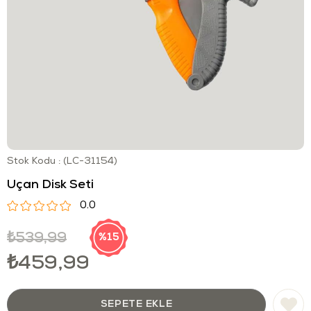
Stok Kodu
(LC-31154)
Uçan Disk Seti
0.0
₺539,99
15
₺459,99