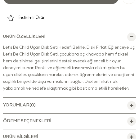
İndirimli Ürün
ÜRÜN ÖZELLIKLERI
Let's Be Child Uçan Disk Seti Hedefi Belirle, Diski Fırlat, Eğlenceye Uç!
Let's Be Child Uçan Disk Seti, çocuklara açık havada hem fiziksel
hem de zihinsel gelişimlerini destekleyecek eğlenceli bir oyun
deneyimi sunar. Renkli ve eğlenceli tasarımıyla dikkat çeken bu
uçan diskler, çocukların hareket ederek öğrenmelerini ve enerjilerini
sağlıklı bir şekilde dışa vurmalarını sağlar. Diskleri fırlatmak,
yakalamak ve hedefe ulaştırmak gibi basit ama etkili hareketler;
çocukların el-göz koordinasyonunu, reflekslerini ve dikkat odaklarını
geliştirir. Setin içerisinde yer alan diskler hafif, esnek ve çocuk dostu
YORUMLAR
(0)
malzemeden üretilmiştir. Bu sayede küçük eller tarafından kolayca
kavranabilir ve güvenle fırlatılabilir. Disklerin yumuşak kenar yapısı
ÖDEME SEÇENEKLERI
çocukların güvenliği düşünülerek tasarlanmıştır; böylece oyun
sırasında herhangi bir zarar riski en aza indirilmiştir. Hem bireysel
oyunlara hem de arkadaşlar veya aile üyeleriyle oynanabilecek
ÜRÜN BILGILERI