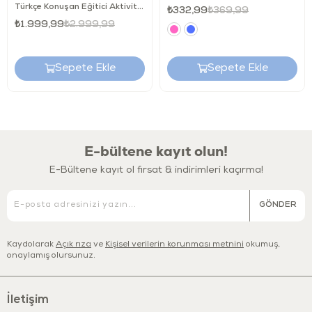
Türkçe Konuşan Eğitici Aktivite Masası
₺332,99
₺369,99
₺1.999,99
₺2.999,99
Sepete Ekle
Sepete Ekle
E-bültene kayıt olun!
E-Bültene kayıt ol fırsat & indirimleri kaçırma!
GÖNDER
Kaydolarak
Açık rıza
ve
Kişisel verilerin korunması metnini
okumuş,
onaylamış olursunuz.
İletişim