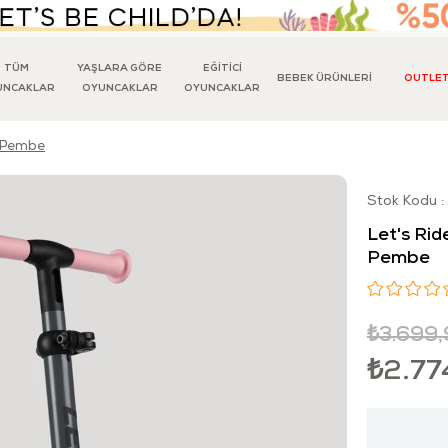
TÜM
YAŞLARA GÖRE
EĞİTİCİ
BEBEK ÜRÜNLERİ
OUTLE
UNCAKLAR
OYUNCAKLAR
OYUNCAKLAR
er Pembe
Stok Kodu
Let's Ride
Pembe
₺3.699,
₺2.77