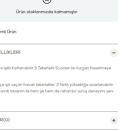
Ürün stoklarımızda kalmamıştır.
rimli Ürün
LLIKLERI
o Işıklı Katlanabilir 3 Tekerlekli Scooter ile rüzgarı hissetmeye
çe ışık saçan havalı tekerlekler, 3 farklı yüksekliğe ayarlanabilir
omik tasarım ile hem şık hem de rahat bir sürüş deneyimi seni
ırken koruyucu ekipman, kask, dizlik ve dirseklik takılmasına özen
ir.
R
(0)
ın bedensel gelişimlerine ve dengede durabilme yetisini