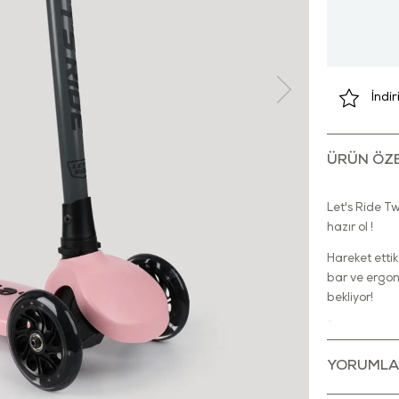
İndi
ÜRÜN ÖZE
Let's Ride Tw
hazır ol !
Hareket ettik
bar ve ergon
bekliyor!
Ürün kullanıl
gösterilmelid
YORUMLA
Çocuklarınız