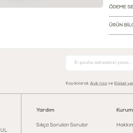
kazanmaların
ÖDEME SE
Özellikleri:
Kauçuk kaydır
ÜRÜN BILG
,dayanıklı te
Sağlam gövde
saklama için
Üç farklı yük
Tekerleklerd
Kavraması ve
Kaydolarak
Açık rıza
ve
Kişisel v
Maksimum taş
Bar yükseklik
Kullanım yaş
Yardım
Kurum
Yerli üretimti
Sıkça Sorulan Sorular
Hakkım
Ürün ölçüsü:
BUL