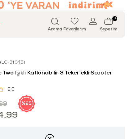
0
T
Arama
Favorilerim
Sepetim
(LC-31048)
 Two Işıklı Katlanabilir 3 Tekerlekli Scooter
0.0
99
25
4,99