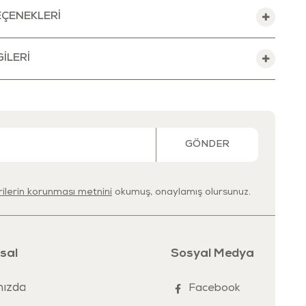
a yardımcı olur.
ÇENEKLERI
maz yüzey , fren pedalı , ayarlanabilir direksiyon yüksekliği
ILERI
kerler ve katlanabilir gövde.
, kolay sürüş için meyil alabilen ön tekerlekler ve kolay
 katlanabilir tasarım
sekliğe ayarlanabilir kademeli bar.
GÖNDER
e harekete bağlı elektromanyetik aydınlatma sistemi.
 yönlendirmesi kolay ve güvenli gidon.
erilerin korunması metnini
okumuş, onaylamış olursunuz.
ıma kapasitesi: 50 kg.
 kademeleri: 76,5 - 80 cm arası ayarlanabilir.
ı: 3-6 yaş arası uygundur.
sal
Sosyal Medya
r.
ızda
Facebook
 24x57x76,5-88 cm'dir.