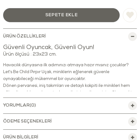
ÜRÜN ÖZELLIKLERI
Güvenli Oyuncak, Güvenli Oyun!
Ürün ölçüsü : 23x23 cm.
Havacılık dünyasına ilk adımınızı atmaya hazır mısınız çocuklar?
Let's Be Child Pırpır Uçak, miniklerin eğlenerek güvenle
oynayabileceği mükemmel bir oyuncaktır.
Dönen pervanesi, iniş takımları ve detaylı kokpiti ile minikleri hem
eğlendirecek hem de motor becerilerinin gelişmesini sağlayacaktır.
ve kurşun boyası içeren BPA, Phthalates, PVC ve benzer dış
YORUMLAR
(0)
kaplamaları içermeyen oyuncak, FDA standartlarını karşılar.
Dayanıklı bir şekilde özenle üretilen bu uçak, çocuklar ve keşfettikleri
yeni dünya için güvenli bir hale getirilmiştir.
ÖDEME SEÇENEKLERI
Kanat kısımları yuvarlatılarak sivri olmayacak şekilde tasarlanmıştır.
Çocukların yanlarından ayırmak istemeyecekleri bu oyuncağı
ÜRÜN BILGILERI