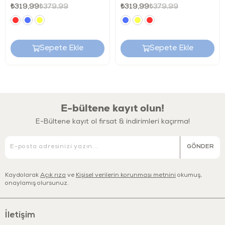
₺319,99
₺379,99
₺319,99
₺379,99
Sepete Ekle
Sepete Ekle
E-bültene kayıt olun!
E-Bültene kayıt ol fırsat & indirimleri kaçırma!
GÖNDER
Kaydolarak
Açık rıza
ve
Kişisel verilerin korunması metnini
okumuş,
onaylamış olursunuz.
İletişim