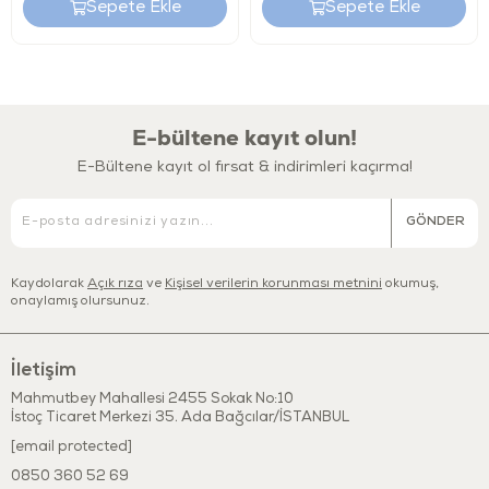
Sepete Ekle
Sepete Ekle
6 ay ve üzeri çocuklar
Hareket etmeyi ve oyuncakları takip etmeyi seven bebekler
Emekleme dönemini destekleyen eğitici oyuncak arayan
E-bültene kayıt olun!
ebeveynler
E-Bültene kayıt ol fırsat & indirimleri kaçırma!
Teknik Bilgiler
GÖNDER
Marka:
Let’s Be Child
Ürün Adı:
Pıtı Pıtı Arkadaşlar
Kaydolarak
Açık rıza
ve
Kişisel verilerin korunması metnini
okumuş,
onaylamış olursunuz.
Ürün Türü:
Çek–Bırak / Aktivite Oyuncağı
Yaş Grubu:
6 ay+
İletişim
Kullanım Alanı:
İç mekân
Mahmutbey Mahallesi 2455 Sokak No:10
İstoç Ticaret Merkezi 35. Ada Bağcılar/İSTANBUL
[email protected]
Güvenlik & Kalite
0850 360 52 69