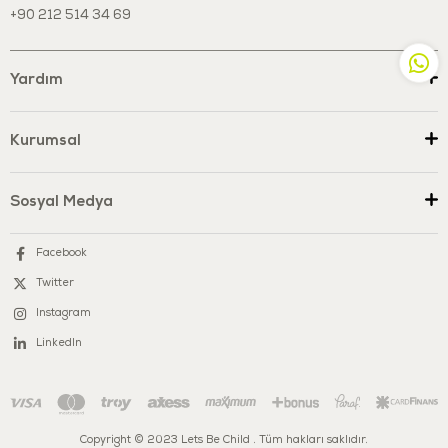
+90 212 514 34 69
Bu ürün,
Avrupa Birliği EN71 oyuncak güvenliği standartlarına
uygun olarak üretilmiştir. Uluslararası test kuruluşları tarafından test
edilmiş olup
BPA, PVC ve ftalat içermez
. Çocuk sağlığına uygun
Yardım
malzemelerle üretilmiş, güvenli ve uzun ömürlü bir oyun deneyimi
sunar.
Kurumsal
Sosyal Medya
Facebook
Twitter
Instagram
LinkedIn
Copyright © 2023 Lets Be Child . Tüm hakları saklıdır.