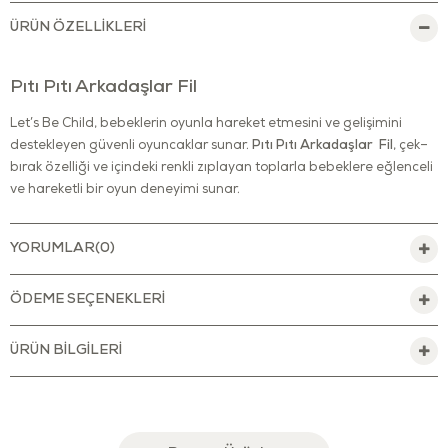
ÜRÜN ÖZELLIKLERI
Pıtı Pıtı Arkadaşlar Fil
Let’s Be Child, bebeklerin oyunla hareket etmesini ve gelişimini
destekleyen güvenli oyuncaklar sunar.
Pıtı Pıtı Arkadaşlar Fil
, çek–
bırak özelliği ve içindeki renkli zıplayan toplarla bebeklere eğlenceli
ve hareketli bir oyun deneyimi sunar.
Oyuncak hareket ettikçe içindeki toplar zıplar ve ses çıkarır. Bu
dinamik yapı, bebeğin dikkatini çekerken emekleme ve hareket
YORUMLAR
(0)
etme isteğine yardımcı olur. Sevimli fil tasarımı ve canlı renkleri,
oyunu daha keyifli hâle getirir.
ÖDEME SEÇENEKLERI
Çekme, itme ve takip etme hareketleri sayesinde kas gelişimine
yardımcı olur. Hareket ettikçe oluşan ses ve görsel etki, neden–
ÜRÜN BILGILERI
sonuç ilişkisini deneyimleyerek öğrenmeye yardımcı olur. Oyun
sırasında bebek hem eğlenir hem de fiziksel ve duyusal gelişimini
destekleyen bir deneyim yaşar.