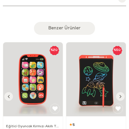
kullanım sunan bu oyuncak; el–göz koordinasyonu, ince motor
becerileri, sebep–sonuç ilişkisi ve problem çözme becerilerinin
gelişimine katkı sağlar. Taşınabilir yapısı sayesinde evde ve farklı
ortamlarda rahatlıkla kullanılabilir.
Benzer Ürünler
Ürün Özellikleri
Şekil eşleştirmeli ve yerleştirmeli oyun yapısı
%20
%50
Renkli bloklar (farklı şekiller)
Hareketle aktive olan eğlenceli sesler
Dönen boncuklu çıngırak detayı
Sevimli otobüs temalı tasarım
Yuvarlatılmış kenarlar ve güvenli yapı
Dayanıklı ve çocuk sağlığına uygun malzeme
★
5
Eğitici Oyuncak Kırmızı Akıllı Telefonum