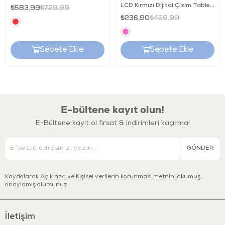
LCD Kırmızı Dijital Çizim Tableti 8,5 İnç
₺583,99
₺729,99
₺236,90
₺469,99
Ürün Ne Sağlar?
Bu oyuncak, çocukların şekil ve renkleri tanımasına yardımcı olurken
Sepete Ekle
Sepete Ekle
neden–sonuç ilişkisi kurmalarını destekler. Blokları doğru yerlere
yerleştirme süreci, el–göz koordinasyonu ve ince motor becerilerinin
gelişimine katkı sağlar. Eğlenceli sesler ve hareketli detaylar
sayesinde dikkat süresi artar.
E-bültene kayıt olun!
E-Bültene kayıt ol fırsat & indirimleri kaçırma!
Kimler İçin Uygun?
GÖNDER
10 ay ve üzeri çocuklar
Şekil eşleştirme ve öğrenme temalı oyuncakları seven
Kaydolarak
Açık rıza
ve
Kişisel verilerin korunması metnini
okumuş,
çocuklar
onaylamış olursunuz.
Erken yaşta gelişimi destekleyen güvenli oyuncak arayan
ebeveynler
İletişim