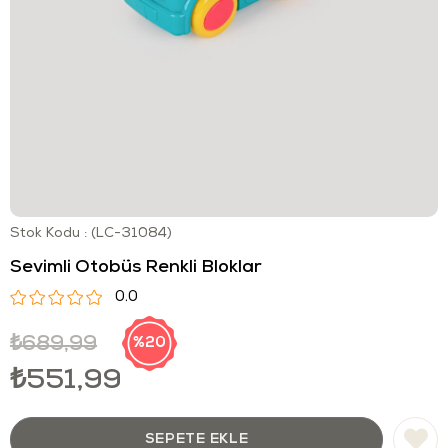
Stok Kodu
(LC-31084)
Sevimli Otobüs Renkli Bloklar
0.0
₺689,99
20
₺551,99