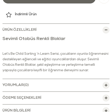
İndirimli Ürün
ÜRÜN ÖZELLIKLERI
Sevimli Otobüs Renkli Bloklar
Let’s Be Child Sorting ’n Learn Serisi, çocukların oyunla öğrenmesini
destekleyen eğlenceli ve eğitici oyuncaklardan oluşur. Sevimli
Otobüs Renkli Bloklar, şekil eşleştirme ve yerleştirme temelli
yapısıyla çocuklara keyifli bir öğrenme deneyimi sunar.
Üzerinde yer alan üçgen, kare, yıldız, kalp ve farklı figürlere sahip
renkli bloklar, çocukların dikkatini çekerken şekilleri tanımasına ve
YORUMLAR
(0)
doğru yuvalara yerleştirmesine yardımcı olur. Hareket ettirildiğinde
çıkan eğlenceli sesler ve dönen boncuklu çıngırak detayı, oyunu
ÖDEME SEÇENEKLERI
daha interaktif hâle getirir.
Yumuşak renk geçişleri ve yuvarlatılmış hatlarıyla güvenli bir
ÜRÜN BILGILERI