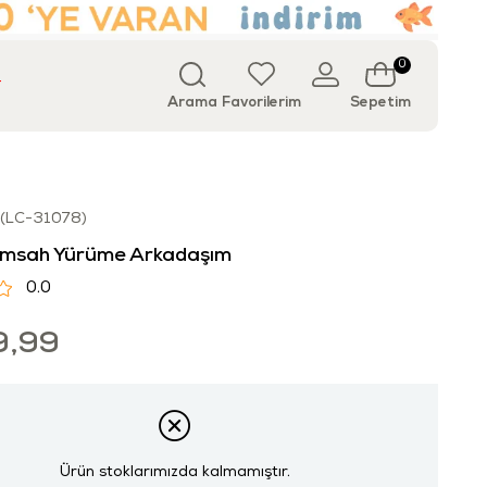
0
T
Arama
Favorilerim
Sepetim
(LC-31078)
Timsah Yürüme Arkadaşım
0.0
9,99
Ürün stoklarımızda kalmamıştır.