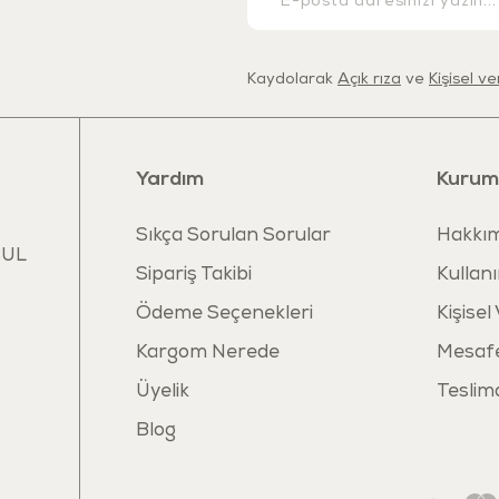
Güvenlik 
Bu ürün,
Avru
Kaydolarak
Açık rıza
ve
Kişisel v
üretilmiştir.
ve ftalat iç
uzun ömürlü 
Yardım
Kurum
Sıkça Sorulan Sorular
Hakkım
BUL
Sipariş Takibi
Kullanı
Ödeme Seçenekleri
Kişisel
Kargom Nerede
Mesafe
Üyelik
Teslim
Blog