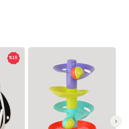
likleri
 yürüme oyuncağı
i timsah temalı tasarım
li ve renkli toplar
mik, kolay kavranabilir tutma sapı
yi destekleyen dengeli yapı
%15
ar için güvenli ve dayanıklı malzeme
Sağlar?
çocukların yürümeye geçiş sürecini oyunla destekler. İtme
irlikte denge kurma ve koordinasyon becerileri gelişir. Hareketli
nde neden–sonuç ilişkisi kavranır, motor beceriler ve dikkat
lenir.
in Uygun?
ve üzeri çocuklar