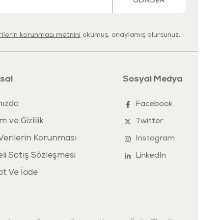
GÖNDER
& Kalite
pa Birliği EN71 oyuncak güvenliği standartlarına
uygun olarak
erilerin korunması metnini
okumuş, onaylamış olursunuz.
 Uluslararası test kuruluşları tarafından test edilmiş olup
BPA, PVC
ermez
. Çocuk sağlığına uygun malzemelerle üretilmiş, güvenli ve
bir oyun deneyimi sunar.
sal
Sosyal Medya
ızda
Facebook
m ve Gizlilik
Twitter
 Verilerin Korunması
Instagram
li Satış Sözleşmesi
LinkedIn
at Ve İade