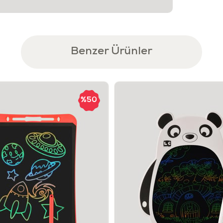
Ürün Özel
İtmeli
Seviml
Benzer Ürünler
Hareket
Ergono
Yürüme
%50
Çocukl
Ürün Ne 
Bu oyuncak, 
hareketiyle b
toplar sayesi
süresi destek
Kimler İç
12 ay 