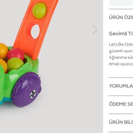
ÜRÜN ÖZE
Sevimli 
Let’s Be Chil
güvenli oyun
öğrenme sürec
itmeli oyunca
Sevimli timsa
İtmeli yapıs
YORUMLA
eğlenceli hâl
oyunla öğren
ÖDEME SE
Oyun sırasın
desteklenir.
kontrol etme
ÜRÜN BILG
geçiş sürecin