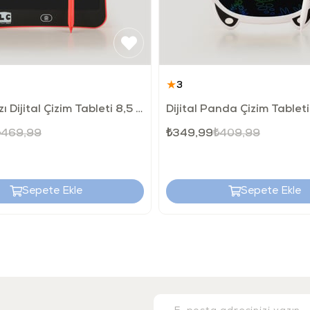
Yürüm
Hareke
Yürüm
★
3
LCD Kırmızı Dijital Çizim Tableti 8,5 İnç
Dijital Panda Çizim Tableti
Teknik Bil
₺469,99
₺349,99
₺409,99
Marka
Ürün A
Sepete Ekle
Sepete Ekle
Ürün T
Çalışm
Yaş G
Kullan