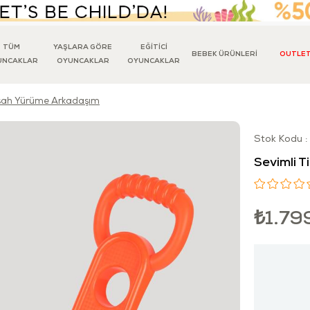
TÜM
YAŞLARA GÖRE
EĞİTİCİ
BEBEK ÜRÜNLERİ
OUTLE
UNCAKLAR
OYUNCAKLAR
OYUNCAKLAR
msah Yürüme Arkadaşım
Stok Kodu
Sevimli 
₺1.79