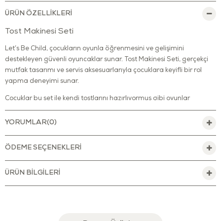
ÜRÜN ÖZELLIKLERI
Tost Makinesi Seti
Let’s Be Child, çocukların oyunla öğrenmesini ve gelişimini
destekleyen güvenli oyuncaklar sunar. Tost Makinesi Seti, gerçekçi
mutfak tasarımı ve servis aksesuarlarıyla çocuklara keyifli bir rol
yapma deneyimi sunar.
Çocuklar bu set ile kendi tostlarını hazırlıyormuş gibi oyunlar
kurabilir, mutfak rutinlerini eğlenceli bir şekilde keşfedebilir. Tost
parçalarını yerleştirme, servis etme ve farklı oyun senaryoları
YORUMLAR
(0)
oluşturma süreci; çocukların hayal gücünü desteklerken günlük
yaşam becerilerini de geliştirir.
ÖDEME SEÇENEKLERI
Mutfak temalı taklit oyunları sayesinde çocuklar sosyal becerilerini
güçlendirir, paylaşmayı öğrenir ve aile bireyleriyle etkileşimli
ÜRÜN BILGILERI
oyunlar oynayabilir. Parçaları dizme ve kullanma hareketleri ise el-
göz koordinasyonu ile ince motor becerilerinin gelişimine katkı
sağlar.