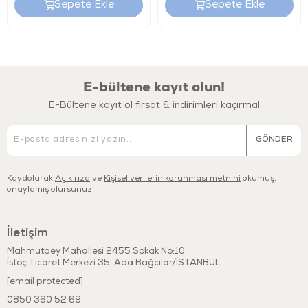
Sepete Ekle
Sepete Ekle
Kimler İçin Uygun?
36 ay ve üzeri çocuklar
Mutfak ve rol yapma oyunlarını seven çocuklar
E-bültene kayıt olun!
Günlük yaşam becerilerini oyunla keşfetmek isteyen çocuklar
E-Bültene kayıt ol fırsat & indirimleri kaçırma!
Eğlenceli ve güvenli mutfak oyuncakları arayan ebeveynler
GÖNDER
Teknik Bilgiler
Marka:
Let’s Be Child
Kaydolarak
Açık rıza
ve
Kişisel verilerin korunması metnini
okumuş,
onaylamış olursunuz.
Ürün Adı:
Tost Makinesi Seti
Ürün Türü:
Mutfak Oyuncağı / Rol Yapma Seti
Yaş Grubu:
36 ay+
İletişim
Kullanım Alanı:
İç mekân
Mahmutbey Mahallesi 2455 Sokak No:10
Güvenlik & Kalite
İstoç Ticaret Merkezi 35. Ada Bağcılar/İSTANBUL
[email protected]
Bu ürün, Avrupa Birliği EN71 oyuncak güvenliği standartlarına
0850 360 52 69
uygun olarak üretilmiştir. Uluslararası test kuruluşları tarafından test