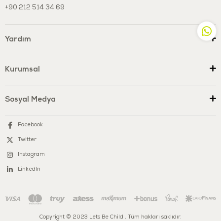
edilmiş olup BPA, PVC, kurşun ve ftalat gibi zararlı kimyasallar
+90 212 514 34 69
içermez. Çocuk sağlığına uygun malzemelerle üretilmiş, güvenli ve
keyifli bir oyun deneyimi sunar.
Yardım
Kurumsal
Sosyal Medya
Facebook
Twitter
Instagram
LinkedIn
Copyright © 2023 Lets Be Child . Tüm hakları saklıdır.