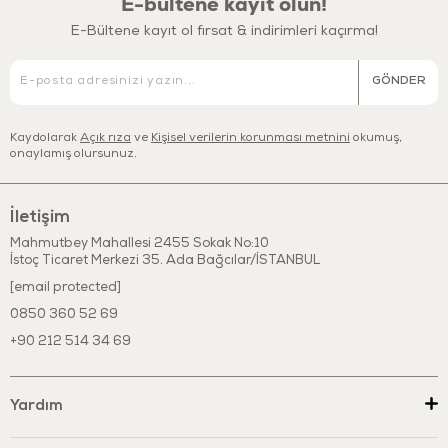
E-bültene kayıt olun!
Hayal gücü ve yaratıcılıklarını geliştirir.
E-Bültene kayıt ol fırsat & indirimleri kaçırma!
El-göz koordinasyonunu destekler.
Minikler ile beraber oynayarak, onlara yeni şeyler öğretmeye ve
onlarla eğlenmeye bayılacaksınız. Çocuklar ile geçirdiğiniz eğlenceli
GÖNDER
dakikalar onların duyusal gelişimlerine katkıda bulunacak böylece
çocuklarınızın eğlenerek oyunla öğrenmesini desteklemiş
Kaydolarak
Açık rıza
ve
Kişisel verilerin korunması metnini
okumuş,
olacaksınız.
onaylamış olursunuz.
Vagon Ürün ölçüleri : 38,5 x 11,5 x 32,5 cm.
Kum Kalıpları Ürün ölçüleri:Her biri 12 cm'dir.
İletişim
Mahmutbey Mahallesi 2455 Sokak No:10
İstoç Ticaret Merkezi 35. Ada Bağcılar/İSTANBUL
[email protected]
0850 360 52 69
+90 212 514 34 69
Yardım