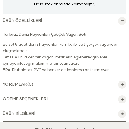
Ürün stoklarımızda kalmamıştır.
ÜRÜN ÖZELLIKLERI
Turkuaz Deniz Hayvanları Çek Çek Vagon Seti
Bu set 6 adet deniz hayvanları kum kalıbı ve 1 çekçek vagondan
oluşmaktadır.
Let's Be Child çek çek vagon, miniklerin eğlenerek güvenle
oynayabileceği mükemmel bir oyuncaktır.
BPA, Phthalates, PVC ve benzer dış kaplamaları içermeyen
oyuncak, FDA standartlarını karşılar.
Dayanıklı bir şekilde özenle üretilen bu oyuncak, çocuklar ve
YORUMLAR
(0)
keşfettikleri yeni dünya için güvenli bir hale getirilmiştir.
Paslanmadığından ve temizlenmesi kolay olduğundan hem iç hem
ÖDEME SEÇENEKLERI
dış mekânlarda oynamak için uygundur.
Çocuklar evde, bahçede, çocuk parkında ya da plajda,
ÜRÜN BILGILERI
oyuncaklarını taşırken çok eğlenecekler.
Miniklerin duyularını ve ince motor becerilerini geliştirmeye yardımcı
olur.