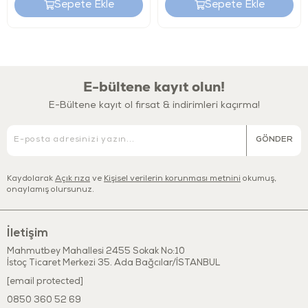
Sepete Ekle
Sepete Ekle
Kullanım Alanı: İç ve dış mekanlarda kullanılabilir
Dekoratif Kullanım: Oyun dışında oda dekoru olarak
değerlendirilebilir
Gelişim Desteği: Motor becerilerini, dengeyi ve el-göz
koordinasyonunu destekler
E-bültene kayıt olun!
Konfor: Ergonomik oturak ve kolay yönlendirilen direksiyon
Güvenlik: BPA, Phthalates, PVC ve kurşun içermez
E-Bültene kayıt ol fırsat & indirimleri kaçırma!
Menşei:Çin Halk Cumhuriyeti
GÖNDER
Kaydolarak
Açık rıza
ve
Kişisel verilerin korunması metnini
okumuş,
onaylamış olursunuz.
İletişim
Mahmutbey Mahallesi 2455 Sokak No:10
İstoç Ticaret Merkezi 35. Ada Bağcılar/İSTANBUL
[email protected]
0850 360 52 69