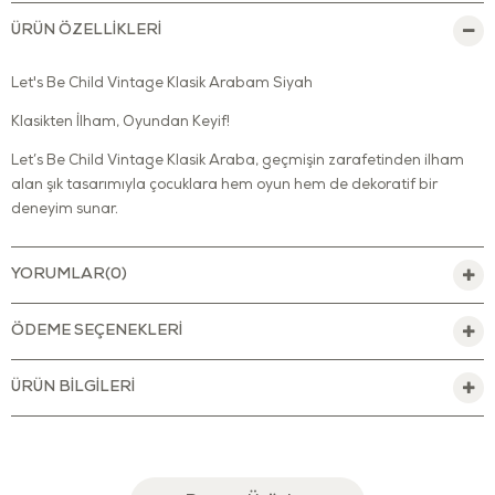
ÜRÜN ÖZELLIKLERI
Let's Be Child Vintage Klasik Arabam Siyah
Klasikten İlham, Oyundan Keyif!
Let’s Be Child Vintage Klasik Araba, geçmişin zarafetinden ilham
alan şık tasarımıyla çocuklara hem oyun hem de dekoratif bir
deneyim sunar.
Retro detayları, sade siyah rengi ve metal gövdesiyle sadece bir
oyuncak değil; çocuk odalarına nostaljik bir karakter kazandıran
YORUMLAR
(0)
zarif bir parçadır. Estetik görünümüyle dikkat çekerken, sağlam
yapısıyla uzun süre güvenle kullanılabilir.
ÖDEME SEÇENEKLERI
12–36 ay ve üzeri çocuklar için tasarlanan bu araba, eğlenceli bir
oyun aracı olmanın yanında gelişim dostudur. Minikler direksiyon
ÜRÜN BILGILERI
kontrolüyle yönlendirme yaparken motor becerilerini geliştirir, el-
göz koordinasyonunu destekler ve denge duygusunu güçlendirir.
Ayrıca bağımsız hareket etmeyi öğrenirken özgüven
kazanmalarına yardımcı olur.